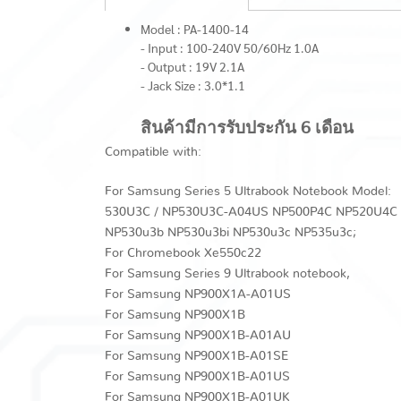
Model : PA-1400-14
- Input : 100-240V 50/60Hz 1.0A
- Output : 19V 2.1A
- Jack Size : 3.0*1.1
สินค้ามีการรับประกัน 6 เดือน
Compatible with:
For Samsung Series 5 Ultrabook Notebook Model:
530U3C / NP530U3C-A04US NP500P4C NP520U4C
NP530u3b NP530u3bi NP530u3c NP535u3c;
For Chromebook Xe550c22
For Samsung Series 9 Ultrabook notebook,
For Samsung NP900X1A-A01US
For Samsung NP900X1B
For Samsung NP900X1B-A01AU
For Samsung NP900X1B-A01SE
For Samsung NP900X1B-A01US
For Samsung NP900X1B-A01UK