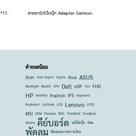
Adapter 19V 3.42A 65W (3.0*1.1mm) สายชาร์จโน๊ตบุ๊ค Acer Aspire Swift Spin Chromebook S5 S7 R7, Asus Zenbook Vivobook UX31A UX305, Samsung ATIV Book 9 NP900X3C อะไหล่ OEM คุณภาพสูง
สายชาร์จโน๊ตบุ๊ค Adapter Samsung 19V 3.16A 5.5*3.0
คำยอดนิยม
ASUS
Acer
Asus
Acer Aspire
Aspire
Dell
eDP
FHD
Backlight
Backlit
CPU
Fan
HP
Inspiron
IPS
IdeaPad
keyboard
Lenovo
Keyboard
Latitude
LCD
LVDS
MSI
OEM
Pavilion
ROG
ThinkPad
VivoBook
คีย์บอร์ด
Vostro
จอโน๊ตบุ๊ค
ซ่อม
พัดลม
พัดลมระบายความร้อน