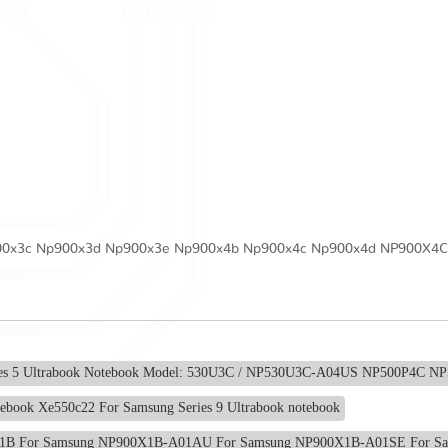
00x3c Np900x3d Np900x3e Np900x4b Np900x4c Np900x4d NP900X4
ies 5 Ultrabook Notebook Model: 530U3C / NP530U3C-A04US NP500P4C
ook Xe550c22 For Samsung Series 9 Ultrabook notebook
X1B For Samsung NP900X1B-A01AU For Samsung NP900X1B-A01SE For 