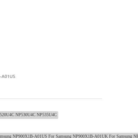
C-A01US
 NP520U4C NP530U4C NP535U4C
Samsung NP900X1B-A01US For Samsung NP900X1B-A01UK For Samsung 