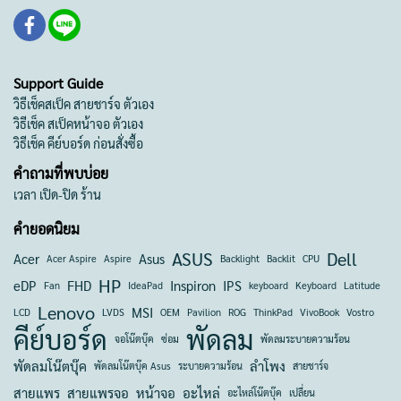
Support Guide
วิธีเช็คสเป็ค สายชาร์จ ตัวเอง
วิธีเช็ค สเป็คหน้าจอ ตัวเอง
วิธีเช็ค คีย์บอร์ด ก่อนสั่งซื้อ
คำถามที่พบบ่อย
เวลา เปิด-ปิด ร้าน
คำยอดนิยม
ASUS
Dell
Acer
Asus
Acer Aspire
Aspire
Backlight
Backlit
CPU
HP
eDP
FHD
Inspiron
IPS
Fan
IdeaPad
keyboard
Keyboard
Latitude
Lenovo
MSI
LCD
LVDS
OEM
Pavilion
ROG
ThinkPad
VivoBook
Vostro
คีย์บอร์ด
พัดลม
จอโน๊ตบุ๊ค
ซ่อม
พัดลมระบายความร้อน
พัดลมโน๊ตบุ๊ค
ลำโพง
พัดลมโน๊ตบุ๊ค Asus
ระบายความร้อน
สายชาร์จ
สายแพร
สายแพรจอ
หน้าจอ
อะไหล่
อะไหล่โน๊ตบุ๊ค
เปลี่ยน