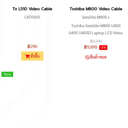
To L510 Video Cable
Toshiba M800 Video Cable
CATO005
Satellite M800 x
Toshiba Satellite M800 U400
U405 U405D Laptop LCD Video
Screen Cable DD0BU2LC000
฿9,999
฿290
฿9,899
-1%
สั่งซื้อ
สินค้าหมด
New