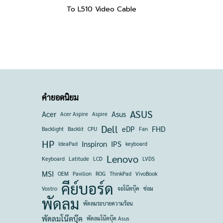
To L510 Video Cable
คำยอดนิยม
ASUS
Acer
Asus
Acer Aspire
Aspire
Dell
eDP
FHD
Backlight
Backlit
CPU
Fan
HP
Inspiron
IPS
IdeaPad
keyboard
Lenovo
Keyboard
Latitude
LCD
LVDS
MSI
OEM
Pavilion
ROG
ThinkPad
VivoBook
คีย์บอร์ด
Vostro
จอโน๊ตบุ๊ค
ซ่อม
พัดลม
พัดลมระบายความร้อน
พัดลมโน๊ตบุ๊ค
พัดลมโน๊ตบุ๊ค Asus