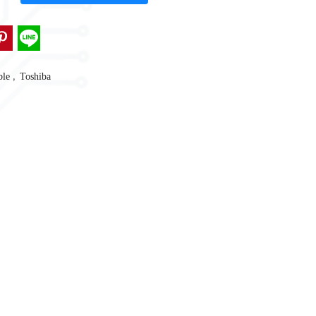
,
ble
Toshiba