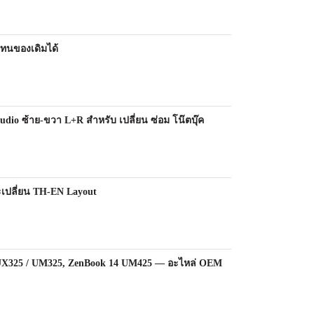
แทนของเดิมได้
io ซ้าย-ขวา L+R สำหรับ เปลี่ยน ซ่อม โน๊ตบุ๊ค
ะเปลี่ยน TH-EN Layout
 UX325 / UM325, ZenBook 14 UM425 — อะไหล่ OEM