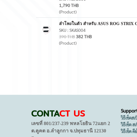
1,790 THB
(Product)
ลำโพงในตัว สำหรับ ASUS ROG STRIX G73
SKU : SKAS004
390 THB
382 THB
(Product)
CONTA
CT US
Suppor
วิธีเช็คส
เลขที่ 801/237-239 พหลโยธิน 72แยก 2
วิธีเช็ค 
ต.คูคต อ.ลำลูกกา จ.ปทุมธานี 12130
วิธีเช็ค คี