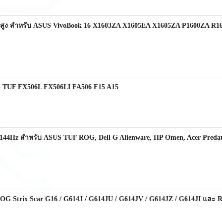
สูง สำหรับ ASUS VivoBook 16 X1603ZA X1605EA X1605ZA P1600ZA R16
S TUF FX506L FX506LI FA506 F15 A15
44Hz สำหรับ ASUS TUF ROG, Dell G Alienware, HP Omen, Acer Predator
G Strix Scar G16 / G614J / G614JU / G614JV / G614JZ / G614JI และ R