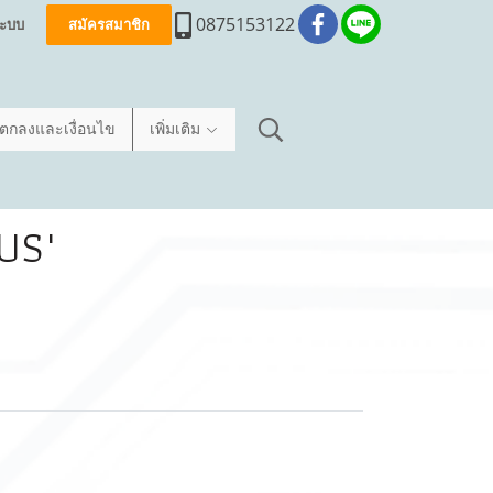
0875153122
่ระบบ
สมัครสมาชิก
อตกลงและเงื่อนไข
เพิ่มเติม
US"