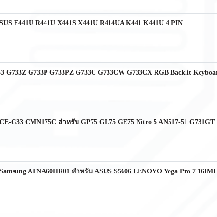
น ASUS F441U R441U X441S X441U R414UA K441 K441U 4 PIN
G733 G733Z G733P G733PZ G733C G733CW G733CX RGB Backlit Keyboa
73HCE-G33 CMN175C สำหรับ GP75 GL75 GE75 Nitro 5 AN517-51 G731GT
pin Samsung ATNA60HR01 สำหรับ ASUS S5606 LENOVO Yoga Pro 7 16IMH