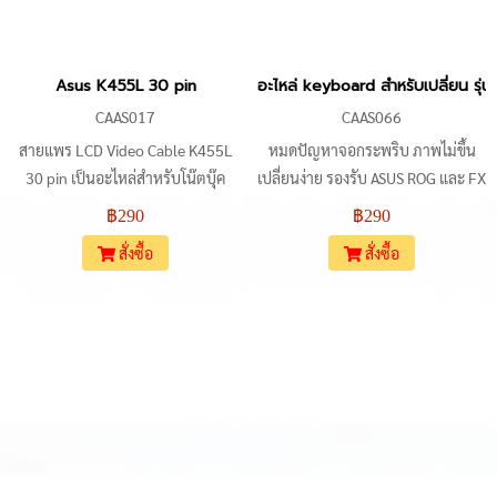
Asus K455L 30 pin
อะไหล่ keyboard สำหรับเปลี่ย
CAAS017
CAAS066
สายแพร LCD Video Cable K455L
หมดปัญหาจอกระพริบ ภาพไม่ขึ้น
30 pin เป็นอะไหล่สำหรับโน๊ตบุ๊ค
เปลี่ยนง่าย รองรับ ASUS ROG และ FX
ASUS รุ่น A455L, X455L, K455L,
Series หลายรุ่น ยืดอายุโน้ตบุ๊กเครื่อง
฿290
฿290
และ F455LD สินค้าทำจากวัสดุ
โปรดของคุณ
สั่งซื้อ
สั่งซื้อ
คุณภาพสูง ทนทานต่อการใช้งาน ช่วย
ให้ภาพจากจอแสดงผลแสดงผลได้
อย่างคมชัด