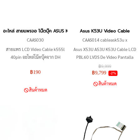
อะไหล่ สายแพรจอ โน๊ตบุ๊ค ASUS K555L, X550, X550L, X555LD, K55
Asus K53U Video Cable
CAAS030
CAAS014 cableask53u x
สายแพร LCD Video Cable k555l
Asus X53U A53U K53U Cable LCD
40pin อะไหล่โน๊ตบุ๊คจาก DH
PBL60 LVDS De Video Pantalla
Notebook ใช้งานได้กับโน๊ตบุ๊ครุ่น
15.6" DC02001AV20
฿9,999
฿190
Asus K555L, K555LB, K555LD,
฿9,799
-2%
K555LF, K555LG และ K555LJ
สินค้าหมด
ความยาว 35 cm จำนวนพิน 40 pin
สินค้าหมด
รองรับความละเอียด Full HD (1920
x 1080) วัสดุทองแดง แข็งแรงทนทาน