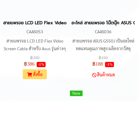
GL704GE, GL704GS, GL704C,
GL704VED, G715GV, G715GW
และรุ่นย่อยอื่นๆ
สายแพรจอ LCD LED Flex Video Screen Cable สำหรับ Asus N56, N
อะไหล่ สายแพรจอ โน๊ตบุ๊ค ASUS 
CAAS053
CAAS036
สายแพรจอ LCD LED Flex Video
สายแพรจอ ASUS G550J เป็นอะไหล่
Screen Cable สำหรับ Asus รุ่นต่างๆ
ทดแทนคุณภาพสูง ผลิตจากวัสดุ
เช่น N56, N56D, N56DP, N56DY,
คุณภาพสูง แข็งแรงทนทาน เชื่อมต่อ
฿390
฿190
N56V, N56VB, N56VJ, N56VM,
ระหว่างเมนบอร์ดกับจอภาพได้อย่าง
฿386
฿188
-1%
-1%
N56VV, N56VZ รองรับคอนเนคเตอร์
ราบรื่น ช่วยให้จอภาพสามารถแสดง
สั่งซื้อ
สินค้าหมด
eDP 40 pin เหมาะสำหรับการ
ผลภาพได้อย่างชัดเจน ใช้งานร่วมกับ
ซ่อมแซมหรือเปลี่ยนจอ LCD ในโน๊
รุ่น ASUS G550J, ASUS ROG G550J,
New
ตบุ๊ค Asus ใช้งานได้ทั้งรุ่นทั่วไปและ
ASUS N550J, ASUS ROG N550J หา
รุ่นย่อยที่มีสเป็คแตกต่างกัน ควร
ซื้อได้แล้วที่ร้าน DH Notebook
ตรวจสอบหมายเลขพาร์ทและรุ่นให้
ถูกต้องก่อนการเลือกซื้อ