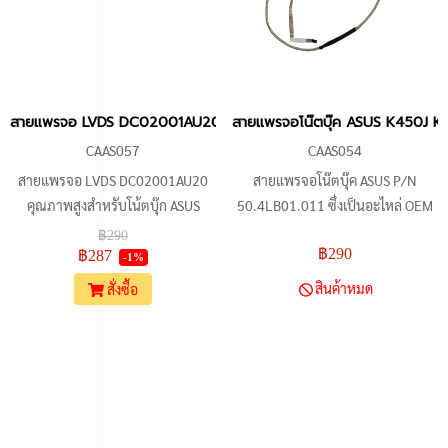
สายแพรจอ LVDS DC02001AU20 สำหรับโน้ตบุ๊ก ASUS K43, X43, A43
สายแพรจอโน๊ตบุ๊ค ASUS K450J K
CAAS057
CAAS054
สายแพรจอ LVDS DC02001AU20
สายแพรจอโน๊ตบุ๊ค ASUS P/N
คุณภาพสูงสำหรับโน้ตบุ๊ก ASUS
50.4LB01.011 ซึ่งเป็นอะไหล่ OEM
หลากหลายรุ่น เช่น K43, X43, A43,
สำหรับเปลี่ยนหรือซ่อม ครอบคลุมรุ่น
฿290
฿290
P43, X44H, K84L, X84, A83, A84,
ที่รองรับ (K450J, K450V, A450J,
฿287
-1%
K53TA, K53TK, K435 สายแพรจอ
A450JF, X450J, X450JF, F450J,
สินค้าหมด
สั่งซื้อ
LCD LED ออกแบบมาเพื่อการเปลี่ยน
D450J, D450V) DH NOTEBOOK ผู้
หรือซ่อมแซมจอแสดงผลที่เสียหาย
จำหน่ายอะไหล่โน้ตบุ๊กทุกรุ่น ทุกยี่ห้อ
คืนค่าการแสดงผลภาพที่ชัดเจนและ
สดใส ผลิตจากวัสดุที่ทนทาน มั่นใจถึง
ประสิทธิภาพที่ดี เหมาะสำหรับช่าง
ซ่อมและผู้ใช้งานทั่วไปที่ต้องการ