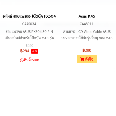
อะไหล่ สายแพรจอ โน๊ตบุ๊ค FX504, GL503, FX63V, ZX63V, FX80G,
Asus K45
CAAS034
CAAS011
สายแพรจอ ASUS FX504 30 PIN
สายแพร LCD Video Cable ASUS
เป็นอะไหล่สำหรับโน๊ตบุ๊ค ASUS รุ่น
K45 สามารถใช้กับรุ่นอื่นๆ ของ ASUS
FX504, FX504G, FX504GD,
ได้อีกมากมาย เช่น ASUS K45A, ASUS
฿290
฿290
FX504GE, GL503, FX63V, ZX63V,
K45VM, ASUS K45VS, ASUS K45N,
฿284
-2%
FX80G, FX503, FX80G ใช้ในการ
ASUS K45N-E, ASUS K45N-V, ASUS
สั่งซื้อ
สินค้าหมด
เชื่อมต่อระหว่างเมนบอร์ดกับจอแสดง
K45N-VM, ASUS K45N-VS
ผล ช่วยให้โน๊ตบุ๊คสามารถแสดงภาพ
ได้