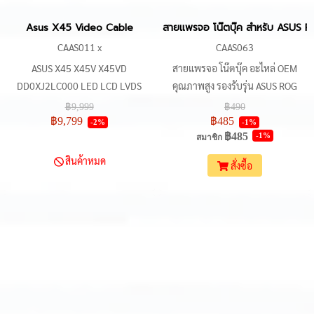
Asus X45 Video Cable
สายแพรจอ โน๊ตบุ๊ค สำหรับ ASU
CAAS011 x
CAAS063
ASUS X45 X45V X45VD
สายแพรจอ โน๊ตบุ๊ค อะไหล่ OEM
DD0XJ2LC000 LED LCD LVDS
คุณภาพสูง รองรับรุ่น ASUS ROG
VIDEO FLEX Kabel Cable
Strix G15 และ G17 หลายรุ่น ใช้
฿9,999
฿490
สำหรับเปลี่ยนหรือซ่อมแซมสายแพร
฿9,799
฿485
-2%
-1%
฿485
-1%
เดิมที่ชำรุด การรองรับหน้าจอ FHD
สมาชิก
eDP 40-Pin ความละเอียดสูง รีเฟรช
สินค้าหมด
สั่งซื้อ
เรต 144Hz/165Hz เหมาะกับช่าง
และร้านซ่อมโน๊ตบุ๊ค มั่นใจด้วยวัสดุ
คุณภาพสูงจากโรงงาน OEM สินค้า
พร้อมส่ง