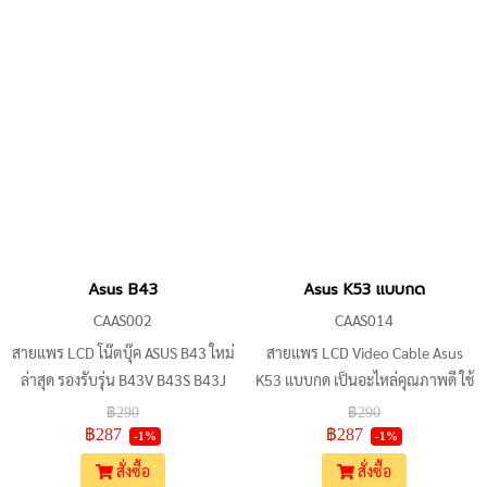
VivoBook สินค้าใหม่ 100% คุณภาพ
สูง เหมาะสำหรับเปลี่ยนหรือ
ซ่อมแซมจอโน๊ตบุ๊คที่เสียหาย
Asus B43
Asus K53 แบบกด
CAAS002
CAAS014
สายแพร LCD โน๊ตบุ๊ค ASUS B43 ใหม่
สายแพร LCD Video Cable Asus
ล่าสุด รองรับรุ่น B43V B43S B43J
K53 แบบกด เป็นอะไหล่คุณภาพดี ใช้
B43F เข้ากันได้กับอะแดปเตอร์ LVDS
งานกับโน๊ตบุ๊ค Asus K53 มั่นใจได้ว่า
฿290
฿290
40pin ผลิตจากวัสดุคุณภาพดี
สินค้าของเราจะสามารถใช้งานได้
฿287
฿287
-1%
-1%
ทนทาน ใช้งานได้ยาวนาน ติดตั้งง่าย
อย่างมีประสิทธิภาพ
สั่งซื้อ
สั่งซื้อ