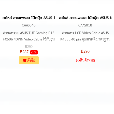
อะไหล่ สายแพรจอ โน๊ตบุ๊ค ASUS TUF Gaming F15 FX506, FA506, 
อะไหล่ สายแพรจอ โน๊ตบุ๊ค ASUS
CAAS048
CAAS018
สายแพรจอ ASUS TUF Gaming F15
สายแพร LCD Video Cable ASUS
FX506 40PIN Video Cable ใช้กับรุ่น
K455L 40 pin คุณภาพดี มาตรฐาน
FX506, FA506, FA706 รองรับ FHD,
เดียวกับของแท้ ใช้งานง่าย ติดตั้งง่าย
฿290
฿290
144Hz, P/N DD0BKXLC100,
ราคาประหยัด สามารถใช้กับรุ่นอื่นๆ
฿287
-1%
DD0BKXLC110, 14005-03400200
ของ ASUS ได้ดังนี้ A455, A455L,
สินค้าหมด
สั่งซื้อ
ฯลฯ
K454, K454W, K455, K455L,
K455LD, X454W, X455, X455L,
X455LD