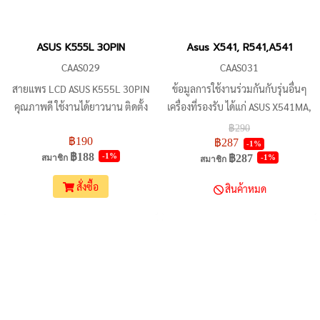
ASUS K555L 30PIN
Asus X541, R541,A541
CAAS029
CAAS031
สายแพร LCD ASUS K555L 30PIN
ข้อมูลการใช้งานร่วมกันกับรุ่นอื่นๆ
คุณภาพดี ใช้งานได้ยาวนาน ติดตั้ง
เครื่องที่รองรับ ได้แก่ ASUS X541MA,
ง่าย รองรับการใช้งานกับรุ่น ASUS
X541SA, X541SC, R541MA,
฿290
฿190
K555, K555L, X550, X550L,
R541SA, R541SC
฿287
-1%
฿188
-1%
฿287
-1%
สมาชิก
X555LD, Y583L, F555, X555LD-
สมาชิก
1B
สั่งซื้อ
สินค้าหมด