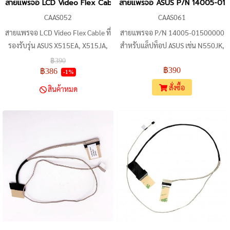
สายแพรจอ LCD Video Flex Cable สำหรับ ASUS X515EA, X515JA, F
สายแพรจอ ASUS P/N 14005-01500
CAAS052
CAAS061
สายแพรจอ LCD Video Flex Cable ที่
สายแพรจอ P/N 14005-01500000
รองรับรุ่น ASUS X515EA, X515JA,
สำหรับแล็ปท็อป ASUS เช่น N550JK,
F515, V5200E, FL8850U มี
N550L, G550JK เป็นต้น สายแพร
฿390
฿390
คุณภาพสูงและใหม่ 100% เหมาะ
แบบ Flex ที่เชื่อมต่อระหว่างบอดร์
฿386
-1%
สำหรับการเปลี่ยนทดแทนหรือ
ดกับจอ eDP / LVDS 40-pin เหมาะ
สั่งซื้อ
สินค้าหมด
ซ่อมแซมอุปกรณ์ แนะนำให้ตรวจ
สำหรับการเปลี่ยนหรือซ่อมจอที่มี
สอบรุ่นและหมายเลขชิ้นส่วนเพื่อ
ตำแหน่งหัวต่อและจำนวนพินตรงกัน
ความเข้ากันได้ที่ดีที่สุด
ควรเปรียบเทียบรูปร่างและหัวต่อกับ
ของเดิมก่อนสั่งซื้อ ข้อแนะนำ: ถอด
สายเดิมมาเทียบกับรูปถ่ายสินค้าจริง
และตรวจสอบนโยบายการคืนสินค้า
ของผู้ขายก่อนชำระเงิน