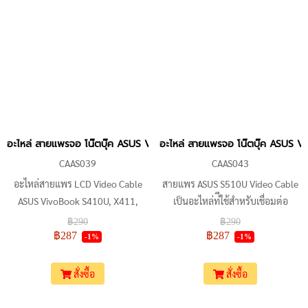
อะไหล่ สายแพรจอ โน๊ตบุ๊ค ASUS VivoBook S410U, X411 Laptop Vid
อะไหล่ สายแพรจอ โน๊ตบุ๊ค ASUS 
CAAS039
CAAS043
อะไหล่สายแพร LCD Video Cable
สายแพร ASUS S510U Video Cable
ASUS VivoBook S410U, X411,
เป็นอะไหล่ท่ีใช้สำหรับเชื่อมต่อ
S4000V เป็นอะไหล่ทดแทนคุณภาพ
ระหว่างเมนบอร์ดและหน้าจอ LCD
฿290
฿290
สูง เหมาะสำหรับใช้ซ่อมแซมโน๊ตบุ๊ค
รองรับการใช้งานกับรุ่น ASUS
฿287
฿287
-1%
-1%
ที่ชำรุดหรือเสียหาย สินค้ามี P/N
Vivobook S510U, S510UA,
ชัดเจน ตรวจสอบรุ่นสินค้าได้ง่าย ติด
S510UN, X510U, X510UA,
สั่งซื้อ
สั่งซื้อ
ตั้งง่าย
X510UN และ R520Q สายเคเบิลมี
30 Pin ความยาวประมาณ 20 ซม.