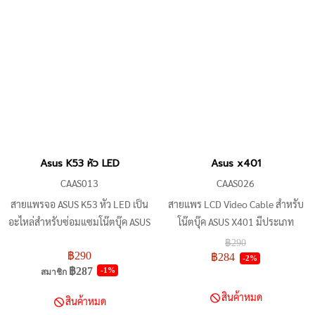
รองรับความละเอียดหน้าจอ
1920x1080 และอัตราการรีเฟรช
60Hz
Asus K53 หัว LED
Asus x401
CAAS013
CAAS026
สายแพรจอ ASUS K53 หัว LED เป็น
สายแพร LCD Video Cable สำหรับ
อะไหล่สำหรับซ่อมแซมโน๊ตบุ๊ค ASUS
โน๊ตบุ๊ค ASUS X401 มีประเภท
K53 รุ่นที่มีจอ LED สายแพรจอนี้
Connector เป็น 40 Pin และสามารถ
฿290
฿290
ผลิตจากวัสดุคุณภาพสูง ทนทานต่อ
ใช้ได้กับรุ่นโน๊ตบุ๊ค ASUS ต่อไปนี้
฿284
-2%
฿287
-1%
สมาชิก
การใช้งาน ติดตั้งง่าย ใช้งานได้กับโน๊
ได้แก่ ASUS X401A, ASUS X401B,
ตบุ๊ค ASUS K53 รุ่นที่มีจอ LED
ASUS X401C, ASUS X401E, ASUS
สินค้าหมด
สินค้าหมด
เท่านั้น
X401F, ASUS X401H, ASUS