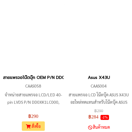
X401M, ASUS X401MA, ASUS
X401S, ASUS X401SA, ASUS
X401SC, ASUS X401SE, ASUS
X401SF, ASUS X401SH, ASUS
X401SL, ASUS X401SMA, ASUS
X401SP
สายแพรจอโน๊ตบุ๊ค OEM P/N DD0XK1LC000, 14005-01250000, 140
Asus X43U
CAAS058
CAAS004
จำหน่ายสายแพรจอ LCD/LED 40-
สายแพรจอ LCD โน๊ตบุ๊ค ASUS X43U
pin LVDS P/N DD0XK1LC000,
อะไหล่ทดแทนสำหรับโน๊ตบุ๊ค ASUS
14005-01250000, 14005-
X43U, K43U, K43T, K43B, K43BY,
฿290
฿290
01250200 สำหรับโน๊ตบุ๊ค ASUS รุ่น
X43B, X43BY, X43T, P43, X43,
฿284
-2%
X453MA, X453, X403M, X453SA,
X44, X44H
สั่งซื้อ
สินค้าหมด
F453, F453M, X403, และ