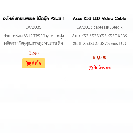
อะไหล่ สายแพรจอ โน๊ตบุ๊ค ASUS TP550, TP550LD, TP550LA Lapto
Asus K53 LED Video Cable
CAAS035
CAAS013 cableask53led x
สายแพรจอ ASUS TP550 คุณภาพสูง
Asus K53 A53S X53 K53E K53S
ผลิตจากวัสดุคุณภาพสูง ทนทาน ติด
X53E X53SJ X53SV Series LCD
ตั้งง่าย เพียงเสียบเข้ากับช่องต่อทั้ง
Video Cable
฿290
฿9,999
สองด้าน สามารถใช้สำหรับเชื่อมต่อ
สั่งซื้อ
จอแสดงผลกับเมนบอร์ดของโน้ตบุ๊ค
สินค้าหมด
ASUS TP550, TP550L, TP550LD,
TP550LA, TP550LJ