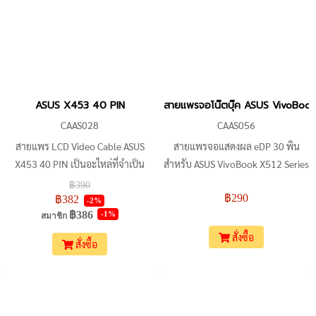
ASUS X453 40 PIN
สายแพรจอโน๊ตบุ๊ค ASUS VivoBook
CAAS028
CAAS056
สายแพร LCD Video Cable ASUS
สายแพรจอแสดงผล eDP 30 พิน
X453 40 PIN เป็นอะไหล่ที่จำเป็น
สำหรับ ASUS VivoBook X512 Series
สำหรับโน้ตบุ๊ค ASUS รุ่น X453,
(X512, X512UF, X512FL, X512FA,
฿390
฿290
X403M, X453MA หากสายแพรเดิม
X512FB, X512FJ, X512JA,
฿382
-2%
฿386
-1%
ชำรุดเสียหาย ก็สามารถเปลี่ยนเป็น
X512JP) สายแพร Micro Coaxial
สมาชิก
สายแพรใหม่ได้ โดยตรวจสอบ
คุณภาพสูงนี้เป็นอะไหล่ทดแทน
สั่งซื้อ
สั่งซื้อ
คุณสมบัติของสายแพรให้ตรงกับ
สำหรับจอแสดงผลที่ไม่ใช่จอสัมผัส
เครื่องที่ต้องการก่อนสั่งซื้อ
ช่วยแก้ไขปัญหาหน้าจอกะพริบหรือ
ไม่มีภาพ ตรวจสอบ P/N 14005-
02890700, 1422-03BM0AS และ