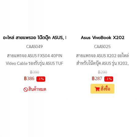
อะไหล่ทดแทนจอภาพโน้ตบุ๊กที่เข้า
กันได้และใช้งานได้ยาวนาน
อะไหล่ สายแพรจอ โน๊ตบุ๊ค ASUS, FX504, FA506, FX63, X512DK,
Asus VivoBook X202
CAAS049
CAAS025
สายแพรจอ ASUS FX504 40PIN
สายแพรจอ ASUS X202 อะไหล่
Video Cable รองรับรุ่น ASUS TUF
สำหรับโน๊ตบุ๊ค ASUS รุ่น X202,
Gaming FX504 หลายรุ่น ประเภทตัว
X202E, X201, X201E ผลิตจากวัสดุ
฿390
฿290
เชื่อมต่อ 40-pin EDP P/N 14005-
คุณภาพสูง ทนทานต่อการใช้งาน ช่วย
฿386
฿287
-1%
-1%
02660100, DDBKLGLC010,
ให้สามารถแสดงผลภาพจาก
สั่งซื้อ
สินค้าหมด
DDBKLGLC000 ความละเอียดหน้า
คอมพิวเตอร์บนจอภาพได้ ติดตั้งง่าย
จอ Full HD อัตรารีเฟรช 60Hz ความ
เพียงเสียบเข้ากับช่องเสียบบน
ยาว 15 ซม. ค้นหาเพิ่มเติมด้วย
เมนบอร์ด และจอภาพ
Keyword: ASUS FX504 40PIN
Video Cable, สายแพรจอ ASUS
FX504, 14005-02660100,