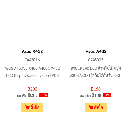
เทียบรูปร่างก่อนสั่งซื้อ เพื่อการ
ซ่อมแซมที่ถูกต้อง
Asus X452
Asus A43S
CAAS016
CAAS003
ASUS X450VE X450 A450C X452
สายแพรจอ LCD สำหรับโน๊ตบุ๊ค
LCD Display screen video LVDS
ASUS A43S เข้ากันได้กับรุ่น K43,
Flex cable DD0XJALC020
K43E, K43S, K43B, K43U, A43,
฿290
฿190
A43E, X43, X43E, X43S, A43SA,
฿287
฿188
-1%
-1%
สมาชิก
สมาชิก
A43SD, A43SJ, A43SM, A43SV
สั่งซื้อ
สั่งซื้อ