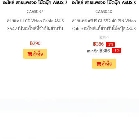
อะไหล่ สายแพรจอ โน๊ตบุ๊ค ASUS X542, X542U, X542UQ, X542UA,
อะไหล่ สายแพรจอ โน๊ตบุ๊ค ASU
CAAS037
CAAS040
สายแพร LCD Video Cable ASUS
สายแพร ASUS GL552 40 PIN Video
X542 เป็นอะไหล่ที่จำเป็นสำหรับ
Cable อะไหล่แท้สำหรับโน้ตบุ๊ค ASUS
โน้ตบุ๊ค ASUS X542 และรุ่นอื่นๆ ที่
รุ่น GL552, GL552VW, GL552JX,
฿390
฿290
ระบุไว้ข้างต้น หากสายแพรเดิมเสีย
ZX50J, ZX50JX, ZX50VW, ZX50VX
฿386
-1%
฿386
-1%
หายหรือชำรุด สามารถสั่งซื้อสายแพร
ช่วยให้ภาพบนหน้าจอแสดงผลได้
สมาชิก
สั่งซื้อ
ตัวนี้เพื่อทดแทนได้ สินค้าคุณภาพดี
อย่างคมชัด สีสันสดใส ใช้งานทนทาน
สั่งซื้อ
เปลี่ยนง่าย