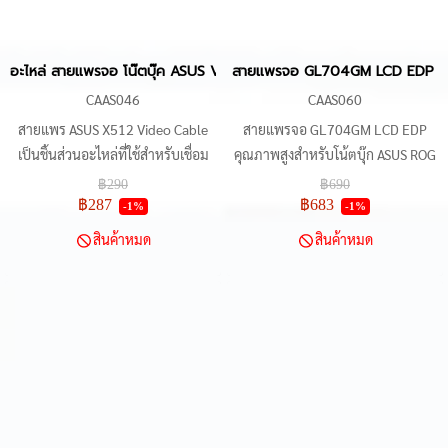
อะไหล่ สายแพรจอ โน๊ตบุ๊ค ASUS Vivobook 15 X512, X512U, X512UF
สายแพรจอ GL704GM LCD EDP 40-
CAAS046
CAAS060
สายแพร ASUS X512 Video Cable
สายแพรจอ GL704GM LCD EDP
เป็นชิ้นส่วนอะไหล่ที่ใช้สำหรับเชื่อม
คุณภาพสูงสำหรับโน้ตบุ๊ก ASUS ROG
ต่อระหว่างเมนบอร์ดและหน้าจอ LCD
Strix Scar II GL704 และ G715
฿290
฿690
รองรับแล็ปท็อป ASUS Vivobook
series อะไหล่ทดแทน P/N 1422-
฿287
฿683
-1%
-1%
หลายรุ่น สายเคเบิลมีประเภทการ
033R0A2, 14005-02840000,
สินค้าหมด
สินค้าหมด
เชื่อมต่อ EDP 30 pin และรองรับ
14005-02840100, 1422-
ความละเอียดหน้าจอ Full HD
033P0A2 รองรับจอ 17.3 นิ้ว Full-
(1920x1080)
HD 1920x1080-IPS อัตรารีเฟรช
144Hz แบบ 40-pin เหมาะสำหรับ
การซ่อมแซมและเปลี่ยนชิ้นส่วนที่เสีย
หาย ตรวจสอบรูปร่างและ P/N เดิม
เพื่อความเข้ากันได้ ใช้งานได้กับ
GL704GW, GL704GM, GL704GV,