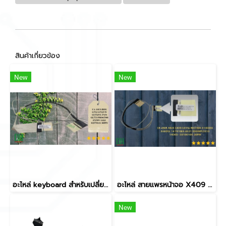
สินค้าเกี่ยวข้อง
New
New
อะไหล่ keyboard สำหรับเปลี่ยน รุ่น ROG G752 G752VW GL752VL FX71 GL753 PRO6700 ZX70V 1422-02770AS 30PIN
อะไหล่ สายแพรหน้าจอ X409 X415J M415DA X1400EA X409FA 14 F415EA-AS31 DD0XKPLC010 14005- 03100100 30PIN
New