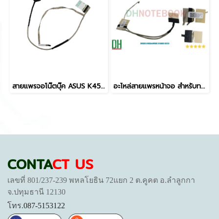
สายแพรจอโน๊ตบุ๊ค ASUS K450J K450V A450J A450JF X450J X450JF F450J D450J D450V (P/N: 50.4LB01.011) - อะไหล่ OEM เปลี่ยน/ซ่อม คุณภาพสูง
อะไหล่สายแพรหน้าจอ สำหรับทดแทนรุ่น X412UA X412DA X412FA V4000D 30PIN
CONTA
CT US
เลขที่ 801/237-239 พหลโยธิน 72แยก 2 ต.คูคต อ.ลำลูกกา
จ.ปทุมธานี 12130
โทร.
087-5153122