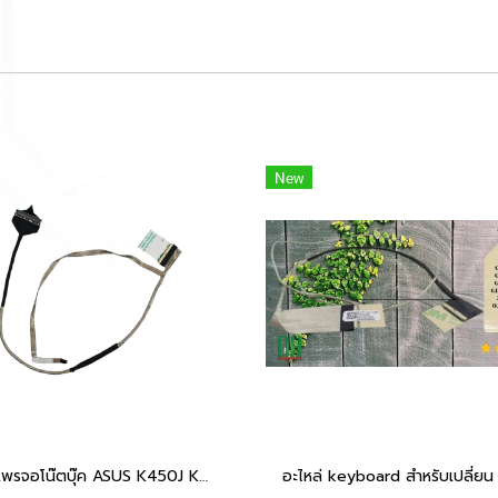
New
สายแพรจอโน๊ตบุ๊ค ASUS K450J K450V A450J A450JF X450J X450JF F450J D450J D450V (P/N: 50.4LB01.011) - อะไหล่ OEM เปลี่ยน/ซ่อม คุณภาพสูง