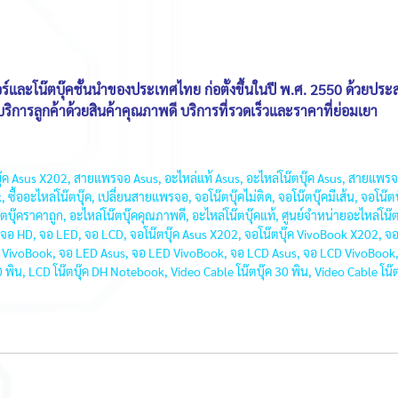
์และโน๊ตบุ๊คชั้นนำของประเทศไทย ก่อตั้งขึ้นในปี พ.ศ. 2550 ด้วยป
้บริการลูกค้าด้วยสินค้าคุณภาพดี บริการที่รวดเร็วและราคาที่ย่อมเยา
ค Asus X202, สายแพรจอ Asus, อะไหล่แท้ Asus, อะไหล่โน๊ตบุ๊ค Asus, สายแพรจอ
ะไหล่โน๊ตบุ๊ค, เปลี่ยนสายแพรจอ, จอโน๊ตบุ๊คไม่ติด, จอโน๊ตบุ๊คมีเส้น, จอโน๊ตบุ๊ค
คาถูก, อะไหล่โน๊ตบุ๊คคุณภาพดี, อะไหล่โน๊ตบุ๊คแท้, ศูนย์จำหน่ายอะไหล่โน๊ตบุ๊ค,
ว, จอ HD, จอ LED, จอ LCD, จอโน๊ตบุ๊ค Asus X202, จอโน๊ตบุ๊ค VivoBook X202, 
HD VivoBook, จอ LED Asus, จอ LED VivoBook, จอ LCD Asus, จอ LCD VivoBook, 
30 พิน, LCD โน๊ตบุ๊ค DH Notebook, Video Cable โน๊ตบุ๊ค 30 พิน, Video Cable โ