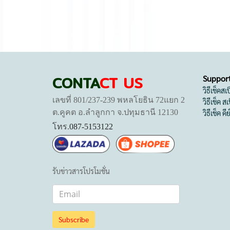
CONTA
CT US
Suppor
วิธีเช็คส
เลขที่ 801/237-239 พหลโยธิน 72แยก 2
วิธีเช็ค 
ต.คูคต อ.ลำลูกกา จ.ปทุมธานี 12130
วิธีเช็ค คี
โทร.
087-5153122
รับข่าวสารโปรโมชั่น
Subscribe