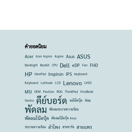
คำยอดนิยม
ASUS
Acer
Asus
Acer Aspire
Aspire
Dell
eDP
FHD
Backlight
Backlit
CPU
Fan
HP
Inspiron
IPS
IdeaPad
keyboard
Lenovo
Keyboard
Latitude
LCD
LVDS
MSI
OEM
Pavilion
ROG
ThinkPad
VivoBook
คีย์บอร์ด
Vostro
จอโน๊ตบุ๊ค
ซ่อม
พัดลม
พัดลมระบายความร้อน
พัดลมโน๊ตบุ๊ค
พัดลมโน๊ตบุ๊ค Asus
ลำโพง
สายแพร
ระบายความร้อน
สายชาร์จ