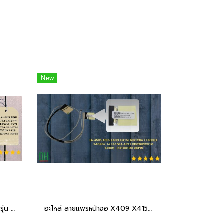
New
อะไหล่ keyboard สำหรับเปลี่ยน รุ่น ROG G752 G752VW GL752VL FX71 GL753 PRO6700 ZX70V 1422-02770AS 30PIN
อะไหล่ สายแพรหน้าจอ X409 X415J M415DA X1400EA X409FA 14 F415EA-AS31 DD0XKPLC010 14005- 03100100 30PIN