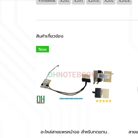
VivoBook
X202
X201
X201E
X202
X202E
สินค้าเกี่ยวข้อง
New
อะไหล่สายแพรหน้าจอ สำหรับทดแทนรุ่น X412UA X412DA X412FA V4000D 30PIN