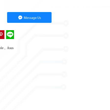
Message Us
,
ble
Asus