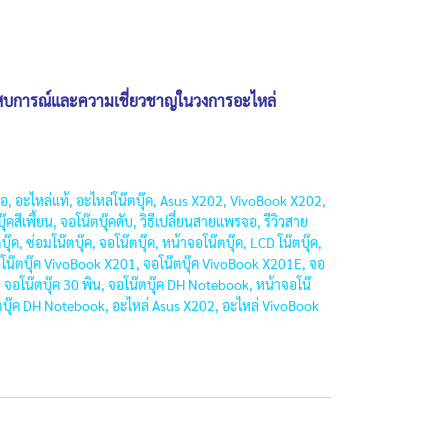
ระสบการณ์และความเชี่ยวชาญในวงการอะไหล่
, อะไหล่แท้, อะไหล่โน๊ตบุ๊ค, Asus X202, VivoBook X202,
สีเพี้ยน, จอโน๊ตบุ๊คดับ, วิธีเปลี่ยนสายแพรจอ, รีวิวสาย
 ซ่อมโน๊ตบุ๊ค, จอโน๊ตบุ๊ค, หน้าจอโน๊ตบุ๊ค, LCD โน๊ตบุ๊ค,
จอโน๊ตบุ๊ค VivoBook X201, จอโน๊ตบุ๊ค VivoBook X201E, จอ
จอโน๊ตบุ๊ค 30 พิน, จอโน๊ตบุ๊ค DH Notebook, หน้าจอโน๊
น๊ตบุ๊ค DH Notebook, อะไหล่ Asus X202, อะไหล่ VivoBook