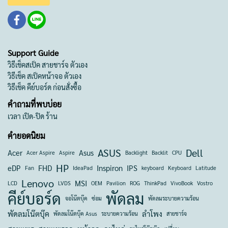
Support Guide
วิธีเช็คสเป็ค สายชาร์จ ตัวเอง
วิธีเช็ค สเป็คหน้าจอ ตัวเอง
วิธีเช็ค คีย์บอร์ด ก่อนสั่งซื้อ
คำถามที่พบบ่อย
เวลา เปิด-ปิด ร้าน
คำยอดนิยม
ASUS
Dell
Acer
Asus
Acer Aspire
Aspire
Backlight
Backlit
CPU
HP
eDP
FHD
Inspiron
IPS
Fan
IdeaPad
keyboard
Keyboard
Latitude
Lenovo
MSI
LCD
LVDS
OEM
Pavilion
ROG
ThinkPad
VivoBook
Vostro
คีย์บอร์ด
พัดลม
จอโน๊ตบุ๊ค
ซ่อม
พัดลมระบายความร้อน
พัดลมโน๊ตบุ๊ค
ลำโพง
พัดลมโน๊ตบุ๊ค Asus
ระบายความร้อน
สายชาร์จ