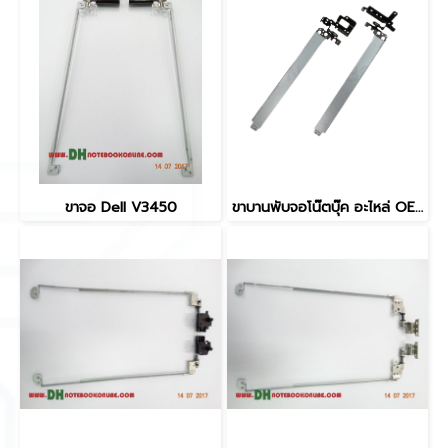
ขาจอ Dell V3450
ขาบานพับจอโน๊ตบุ๊ค อะไหล่ OEM คุณภาพสูง สำหรับ Dell Latitude 3520, E3520 ขนาดและสเปกตรงตามของเดิม เหมาะสำหรับงานซ่อมและเปลี่ยนบานพับ