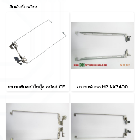
สินค้าเกี่ยวข้อง
ขาบานพับจอโน๊ตบุ๊ค อะไหล่ OEM คุณภาพสูง สำหรับ HP Pavilion 15-EG และ 15-EH ใช้ทดแทนของเดิมได้
ขาบานพับจอ HP NX7400