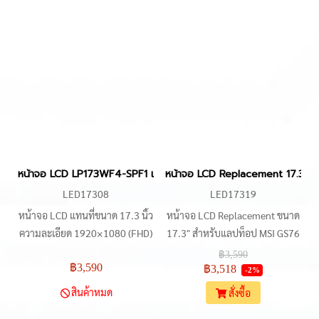
รองรับเทคโนโลยี IPS เพื่อคุณภาพ
จอ ความละเอียด ขนาด และพอร์ต
การแสดงผลที่คมชัดและมุมมอง
การเชื่อมต่อก่อนสั่งซื้อ เพื่อความ
กว้าง เหมาะสำหรับการเล่นเกม
ถูกต้อง
และการทำงานที่ต้องการความ
ละเอียดสูง
หน้าจอ LCD LP173WF4-SPF1 แทนที่สำหรับ Lenovo Y70-70T, Z70-8
หน้าจอ LCD Replacement 17.3" สำ
LED17308
LED17319
หน้าจอ LCD แทนที่ขนาด 17.3 นิ้ว
หน้าจอ LCD Replacement ขนาด
ความละเอียด 1920×1080 (FHD)
17.3" สำหรับแลปท็อป MSI GS76
รองรับการใช้งานกับ Lenovo
Stealth, GE76 Raider, และ ASUS
฿3,590
฿3,590
Y70-70T, Z70-80, P70, IdeaPad
ROG Strix Scar G733 ซีรีส์ ด้วย
฿3,518
-2%
320-17ISK, 330-17IKB, Legion
ความละเอียด FHD, อัตราการ
สินค้าหมด
สั่งซื้อ
Y730-17ICH, MSI GT72, HP
Refresh Rate 360Hz และ