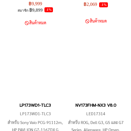
฿9,999
เช่น Razer Blade Pro 2017,
NT173WDM-N24, NT173WDM-
฿2,069
-1%
฿9,899
-1%
สมาชิก
CLEVO P775DM1, Dell
N25, NT173WDM-N15 และ
Alienware, ASUS ROG, MSI, HP
สามารถใช้กับเครื่องโน้ตบุ๊ค
สินค้าหมด
สินค้าหมด
ZBook, Lenovo ThinkPad, Acer
LENOVO IDEAPAD 3-17ALC6,
Predator และอื่น ๆ เป็นการ
3-17IML05, 3-17ADA6, 3-
อัพเกรดที่เหมาะสมสำหรับคุณที่
17ITL6, 3-17ABA7, 3-
ต้องการประสบการณ์การใช้งานที่
17ARE05, และ V17 G2-ITL ได้
มีคุณภาพสูง. หน้าจอ
เช่นกัน
B173ZAN01.4 มีโมเดลที่
คล้ายคลึงกันที่อาจจะเป็นทางเลือก
ทดแทนได้ เช่น B173ZAN01.0,
B173ZAN01.1, N173DSE-G31,
B173ZAN01.3, และอื่น ๆ
LP173WD1-TLC3
NV173FHM-NX3 V8.0
LP173WD1-TLC3
LED17314
สำหรับ Sony Vaio PCG-91112m,
สำหรับ ROG, Dell G3, G5 และ G7
HP PAVLION G7-1167DX G
Series, Alienware, HP Omen,