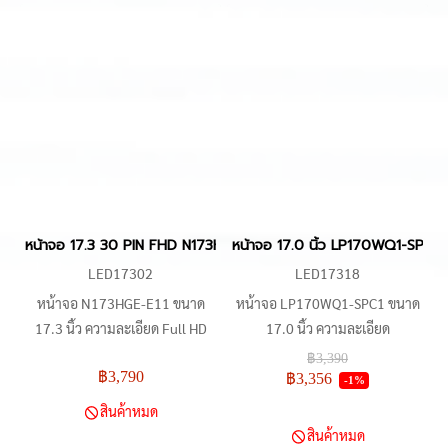
Zbook 17 G3, Asus ROG Strix
เทคโนโลยี IPS รองรับการแสดงผล
GL753V, Dell Inspiron 17 และ
คุณภาพสูง พร้อมรายละเอียด
Acer Predator PH317 อื่นๆ มา
ขนาดและการเชื่อมต่อที่ตรงตาม
พร้อมเทคโนโลยี IPS และการเชื่อม
ความต้องการของคุณ
ต่อ eDP 30 พิน
หน้าจอ 17.3 30 PIN FHD N173HGE-E11 รองรับ Dell Inspiron 17, 
หน้าจอ 17.0 นิ้ว LP170WQ1-SPC
LED17302
LED17318
หน้าจอ N173HGE-E11 ขนาด
หน้าจอ LP170WQ1-SPC1 ขนาด
17.3 นิ้ว ความละเอียด Full HD
17.0 นิ้ว ความละเอียด
(1920x1080) เหมาะสำหรับ Dell
2560x1600 WQHD+ IPS 40 pin
฿3,390
฿3,790
Inspiron 17 (5748, 5755, 5758,
เปลี่ยนจอแล็ปท็อป LG Gram 17
฿3,356
-1%
5759), Dell Precision M6800,
2022 17Z90Q 17Z90Q-K
สินค้าหมด
Acer Aspire V3-772G, E5-774-
17Z90N 17Z90N-R.AAS9U1
สินค้าหมด