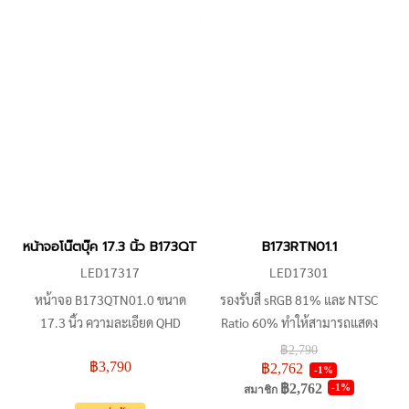
53HX, MSI GE72VR7RF, GP70
17Z90N-R.AAC8U1
2QF, GP72 6QF, GP73 Leopard
8RD, GL72 7RD, GL73, GP73M
7rdx-800US, Asus ROG
GL752VW-IH74, G74SX-A1
หน้าจอโน๊ตบุ๊ค 17.3 นิ้ว B173QTN01.0 | เปลี่ยนหน้าจอแล็ปท็อป A
B173RTN01.1
LED17317
LED17301
หน้าจอ B173QTN01.0 ขนาด
รองรับสี sRGB 81% และ NTSC
17.3 นิ้ว ความละเอียด QHD
Ratio 60% ทำให้สามารถแสดง
(2560x1440) อัตรารีเฟรช 120Hz
สีสันสดใสได้ มีความสว่าง 220
฿2,790
฿3,790
เทคโนโลยี IPS เหมาะสำหรับ
cd/m² (โดยประมาณ) จอนี้เหมาะ
฿2,762
-1%
฿2,762
-1%
Aorus X7 V6, ASUS ROG
สำหรับการใช้งานในหลายรุ่นของ
สมาชิก