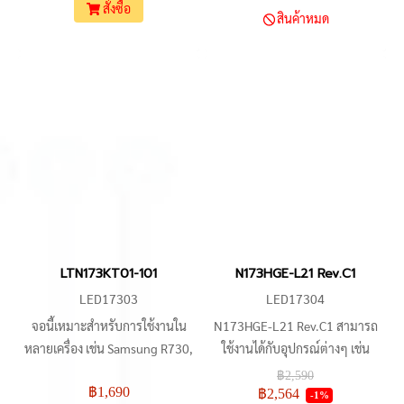
Zephyrus G15, MSI GE76
เครื่องโน้ตบุ๊ค เช่น Acer Aspire E5-
สั่งซื้อ
สินค้าหมด
Raider, Lenovo Legion 7i, Acer
771, Asus X751SJ, MSI GE70,
Predator Helios 300
Lenovo IdeaPad 110-17ISK,
และอื่น ๆ
LTN173KT01-101
N173HGE-L21 Rev.C1
LED17303
LED17304
จอนี้เหมาะสำหรับการใช้งานใน
N173HGE-L21 Rev.C1 สามารถ
หลายเครื่อง เช่น Samsung R730,
ใช้งานได้กับอุปกรณ์ต่างๆ เช่น
Toshiba P775, Asus K73E, Asus
Asus G73, Lenovo IdeaPad
฿2,590
฿1,690
G74SX, Asus F70SL, Asus
Z710, Dell Inspiron 17R, และ
฿2,564
-1%