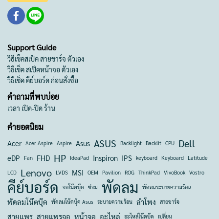
Support Guide
วิธีเช็คสเป็ค สายชาร์จ ตัวเอง
วิธีเช็ค สเป็คหน้าจอ ตัวเอง
วิธีเช็ค คีย์บอร์ด ก่อนสั่งซื้อ
คำถามที่พบบ่อย
เวลา เปิด-ปิด ร้าน
คำยอดนิยม
ASUS
Dell
Acer
Asus
Acer Aspire
Aspire
Backlight
Backlit
CPU
HP
eDP
FHD
Inspiron
IPS
Fan
IdeaPad
keyboard
Keyboard
Latitude
Lenovo
MSI
LCD
LVDS
OEM
Pavilion
ROG
ThinkPad
VivoBook
Vostro
คีย์บอร์ด
พัดลม
จอโน๊ตบุ๊ค
ซ่อม
พัดลมระบายความร้อน
พัดลมโน๊ตบุ๊ค
ลำโพง
พัดลมโน๊ตบุ๊ค Asus
ระบายความร้อน
สายชาร์จ
สายแพร
สายแพรจอ
หน้าจอ
อะไหล่
อะไหล่โน๊ตบุ๊ค
เปลี่ยน