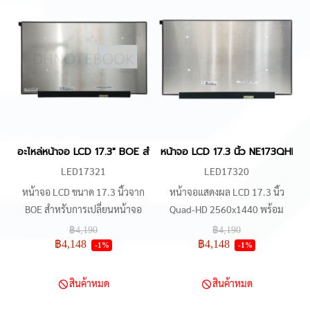
เหมาะสำหรับใช้เป็นอะไหล่ทดแทน
ในโน๊ตบุ๊คเกมมิ่งระดับสูง เช่น
ASUS ROG Strix SCAR 17 G733,
G17 G713, MSI GE76 Raider,
GP76, GS76 และ AORUS 17G จอ
รุ่นนี้มีคุณสมบัติขอบบาง น้ำหนัก
เบา ใช้งานได้กับเครื่องที่ต้องการ
ภาพลื่นไหลและคมชัด เป็นอะไหล่
อะไหล่หน้าจอ LCD 17.3" BOE สำหรับ ASUS ROG Strix Scar, MSI St
หน้าจอ LCD 17.3 นิ้ว NE173QHM
OEM คุณภาพสูง สำหรับงานซ่อม
LED17321
LED17320
หรือเปลี่ยนหน้าจอ
หน้าจอ LCD ขนาด 17.3 นิ้วจาก
หน้าจอแสดงผล LCD 17.3 นิ้ว
BOE สำหรับการเปลี่ยนหน้าจอ
Quad-HD 2560x1440 พร้อม
โน้ตบุ๊ค รองรับรุ่นต่าง ๆ เช่น ASUS
อัตรารีเฟรช 165Hz เหมาะสำหรับ
฿4,190
฿4,190
ROG Strix Scar, MSI Stealth,
โน้ตบุ๊ก ASUS ROG GX703, G733,
฿4,148
฿4,148
-1%
-1%
OMEN 17 และอื่น ๆ ด้วยความ
HP OMEN 17, Acer Nitro 5,
ละเอียดสูงสุด 2560x1440 (Quad-
Predator Helios 300 และรุ่นอื่น ๆ
สินค้าหมด
สินค้าหมด
HD) และอัตราการรีเฟรช 240Hz
ตรวจสอบความเข้ากันได้ของหน้า