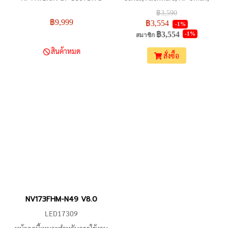
SERIES
Acer Predator Helios, Acer
฿3,590
฿9,999
Predator Triton, Lenovo
฿3,554
-1%
฿3,554
-1%
Legion, MSI
สมาชิก
สินค้าหมด
สั่งซื้อ
NV173FHM-N49 V8.0
LED17309