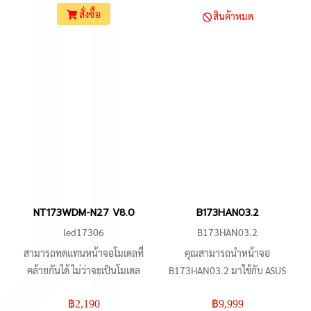
G73Jh, Asus G73JW, Asus
อื่นๆ ที่ระบุไว้ในรายการข้างต้น
สั่งซื้อ
สินค้าหมด
K70AB, Asus K70AC, Asus
K70AD, Asus K70AE, Asus
K70AF, Acer 7250, Acer 7739,
Acer Aspire 7741G, Acer 7750,
Acer AS7738G-754G50Mi, Acer
AS7741G-354G32Mikk, Acer
eMachines eMG730G-
332G32Miks, HP Pavilion G72
และอื่นๆ
NT173WDM-N27 V8.0
B173HAN03.2
led17306
B173HAN03.2
สามารถทดแทนหน้าจอโมเดลที่
คุณสามารถนำหน้าจอ
คล้ายกันได้ ไม่ว่าจะเป็นโมเดล
B173HAN03.2 มาใช้กับ ASUS
NT173WDM-N25, NT173WDM-
ROG STRIX 17, SAGER NP8375,
฿2,190
฿9,999
N23, NT173WDM-N24,
ACER Predator Helios 300, MSI