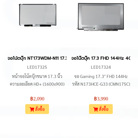
จอโน้ตบุ๊ก NT173WDM-N11 17.3 HD+ 30 pin Slim ตัดหู สำหรับ Pr
จอโน๊ตบุ๊ค 17.3 FHD 144Hz 40 
LED17325
LED17324
หน้าจอโน้ตบุ๊กขนาด 17.3 นิ้ว
จอ Gaming 17.3" FHD 144Hz
ความละเอียด HD+ (1600x900)
รหัส N173HCE-G33 (CMN175C)
รุ่น NT173WDM-N11 เชื่อมต่อ
พัฒนาด้วยเทคโนโลยี AAS (IPS) ให้
฿2,090
฿3,990
แบบ 30 pin eDP ตัวจอเป็นแบบ
ขอบเขตสี 100% sRGB ความสว่าง
Slim ความหนาประมาณ 4.0 mm
300 nits ตัวจอเป็นแบบ Slim ไม่มี
สั่งซื้อ
สั่งซื้อ
จุดสำคัญคือรุ่นนี้เป็นแบบ ไม่มีหูยึด
หูยึด (No Brackets) เชื่อมต่อผ่าน
น็อต (No Fixation) ต้องตรวจสอบ
Interface eDP 40 pin (4 Lanes)
ขนาดโครงสร้างจอ (Outline Size)
ออกแบบมาให้รองรับงานซ่อมใน
398.1 x 250.5 mm ให้ตรงกับ
ตระกูล GP75, GL75, GE75,