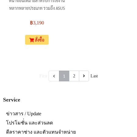
หน้าจอนี้เหมาะสำหรับการใช้งาน
หลากหลายประเภท รวมถึง ASUS
G731, Vivobook 17, TUF
฿3,190
Gaming FX705, Acer Nitro 5,
และ MSI GL75 ที่เป็นเพียงตัวอย่าง
เท่านั้น
สั่งซื้อ
1
First
2
Last
Service
ข่าวสาร / Update
โปรโมชั่่น และส่วนลด
ดีลราคาช่าง และตัวแทนจำหน่าย