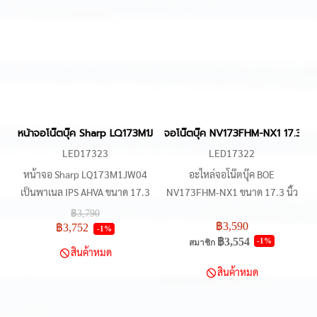
พื้นที่ในฝาหลังเครื่องเดิม
Nitro 5 AN517 และ ROG Strix
G17 G712 เป็นทางเลือกที่ช่าง
เลือกใช้เพื่อจบงานในสเป็คระดับ
High-End โดยไม่ต้องดัดแปลง
เครื่อง
หน้าจอโน๊ตบุ๊ค Sharp LQ173M1JW04 ขนาด 17.3 นิ้ว FHD 1920
จอโน๊ตบุ๊ค NV173FHM-NX1 17.3" 
LED17323
LED17322
หน้าจอ Sharp LQ173M1JW04
อะไหล่จอโน๊ตบุ๊ค BOE
เป็นพาเนล IPS AHVA ขนาด 17.3
NV173FHM-NX1 ขนาด 17.3 นิ้ว
นิ้ว ความละเอียด FHD
Full HD (1920x1080) ชนิด ADS
฿3,790
฿3,590
1920x1080 รีเฟรชเรตสูงสุด
(IPS) ผิวด้าน อัตรารีเฟรช
฿3,752
-1%
฿3,554
-1%
สมาชิก
300Hz รองรับมุมมองกว้าง 178°
120Hz/144Hz (V8.0) 40 pin eDP
สินค้าหมด
ค่าความสว่าง 300cd/m² คอนทรา
สำหรับเปลี่ยนจอโน๊ตบุ๊คเกมมิ่ง
สินค้าหมด
สต์ 1000:1 และสี 16.7 ล้านสี
ASUS, Dell, HP, Acer, Lenovo,
เชื่อมต่อด้วยพอร์ต eDP 40pin
MSI สต็อกพร้อมส่ง ราคาดี DH
แบบ Oxide TFT-LCD (IGZO)
NOTEBOOK