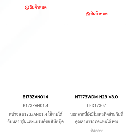
NT173WDM-N17, หรือ
GP72M, Lenovo Legion, DELL
สินค้าหมด
N173FGA-E44 นอกจากนี้ หน้า
Alienware, และ Razer Rz09 ได้
สินค้าหมด
จอนี้ยังรองรับการใช้งานกับ
เลย"
อุปกรณ์หลากหลายรุ่นจาก
LENOVO, DELL, HP, MSI, ACER,
ASUS, และ Essentiel B ทำให้เป็น
ทางเลือกที่สมบูรณ์แบบสำหรับคุณ
B173ZAN01.4
NT173WDM-N23 V8.0
B173ZAN01.4
LED17307
หน้าจอ B173ZAN01.4 ใช้งานได้
นอกจากนี้ยังมีโมเดลที่คล้ายกันที่
กับหลายรุ่นและแบรนด์ของโน้ตบุ๊ค
คุณสามารถทดแทนได้ เช่น
และอุปกรณ์เกมระดับมืออาชีพ
B173RTN03.0, B173RTN03.1,
฿2,090