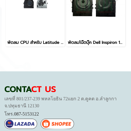
พัดลม CPU สำหรับ Latitude 3420 3520 อะไหล่โน๊ตบุ๊ค 023.100NC.001 YD29T CPU Cooling Fan for Latitude 3420 3520 5V 0.5A 4 Pin
พัดลมโน๊ตบุ๊ค Dell Inspiron 14-7000
CONTA
CT US
เลขที่ 801/237-239 พหลโยธิน 72แยก 2 ต.คูคต อ.ลำลูกกา
จ.ปทุมธานี 12130
โทร.
087-5153122