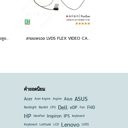
สายแพรจอ อะไหล่ OEM คุณภาพสูง HP Pavilion Gaming 15-dk 15T-dk eDP 30-pin FHD DC02C00LY00 ใช้ทดแทนได้หลายรุ่น รองรับการซ่อมโน๊ตบุ๊ค HP Pavilion Gaming Series
สายแพรจอ LVDS FLEX VIDEO CABLE สำหรับ OMEN 15-AX, Pavilion 15-BC, 15-AX032TX, 15-AX016TX, P/N DD0G35LC021, DD0G35LC011
คำยอดนิยม
ASUS
Acer
Asus
Acer Aspire
Aspire
Dell
eDP
FHD
Backlight
Backlit
CPU
Fan
HP
Inspiron
IPS
IdeaPad
keyboard
Lenovo
Keyboard
Latitude
LCD
LVDS