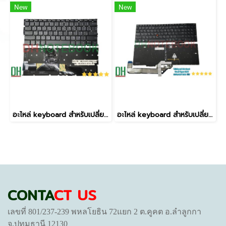
New
New
อะไหล่ keyboard สำหรับเปลี่ยน รุ่น FLEX 5G 14Q8CX05,82AK,Yoga 5G-14Q8CX05 81XE มีไฟ
อะไหล่ keyboard สำหรับเปลี่ยน รุ่น Thinkpad E16 Gen1 Gen2 Type 21JN 21JQ 21JT 21JU มีไฟ
CONTA
CT US
เลขที่ 801/237-239 พหลโยธิน 72แยก 2 ต.คูคต อ.ลำลูกกา
จ.ปทุมธานี 12130