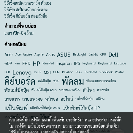
วิธีเช็คสเป็ค สายชาร์จ ตัวเอง
วิธีเช็ค สเป็คหน้าจอ ตัวเอง
วิธีเช็ค คีย์บอร์ด ก่อนสั่งซื้อ
คำถามที่พบบ่อย
เวลา เปิด-ปิด ร้าน
คำยอดนิยม
ASUS
Dell
Acer
Asus
Acer Aspire
Aspire
Backlight
Backlit
CPU
HP
eDP
FHD
Inspiron
IPS
Fan
IdeaPad
keyboard
Keyboard
Latitude
Lenovo
MSI
LCD
LVDS
OEM
Pavilion
ROG
ThinkPad
VivoBook
Vostro
คีย์บอร์ด
พัดลม
จอโน๊ตบุ๊ค
ซ่อม
พัดลมระบายความร้อน
พัดลมโน๊ตบุ๊ค
ลำโพง
พัดลมโน๊ตบุ๊ค Asus
ระบายความร้อน
สายชาร์จ
สายแพร
สายแพรจอ
หน้าจอ
อะไหล่
อะไหล่โน๊ตบุ๊ค
เปลี่ยน
แป้นพิมพ์
แป้นพิมพ์โน๊ตบุ๊ค HP
แป้นพิมพ์โน๊ตบุ๊ค Asus
โน๊ตบุ๊ค
แป้นพิมพ์โน๊ตบุ๊ค Lenovo
เว็บไซต์นี้มีการใช้งานคุกกี้ เพื่อเพิ่มประสิทธิภาพและประสบการณ์ที่ดี
ในการใช้งานเว็บไซต์ของท่าน ท่านสามารถอ่านรายละเอียดเพิ่มเติม
© Copyright 2024 All Rights DH Notebook co.Ltd
ได้ที่
นโยบายความเป็นส่วนตัว
และ
นโยบายคุกกี้