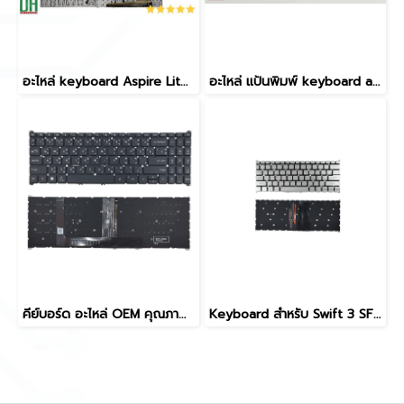
อะไหล่ keyboard Aspire Lite AL14-51M-57H1 NX.KTWSP.002 AL14-51M-58U1 AL14-51M-59YA AL14-51M-364B AL14-51M-573S AL14-51M-51VM,Aspire Lite 14 AL14-31P N23G1 AL14-72 N23J5
อะไหล่ แป้นพิมพ์ keyboard acer Spin 5 SP513-54N ,SP513-54N-53X8 ,SP513-54N-74V2, Travelmate TMX314-51-MG X3310-MG X3410-MG X40-53G X40-51MG มีไฟ ปุ่ม delete
คีย์บอร์ด อะไหล่ OEM คุณภาพสูง KB ACER A715-76 A315-59 A515-57 N22C6 N22Q3 A315-59 A315-59G A315-24P A315-44P A515-57G A515-57 A515-57T A315-510P N22C6 N22Q3 N23C3 S50-54 A715-51 A715-76 มีไฟ backlit TH/US Layout ซ่อม/เปลี่ยนได้ทันที
Keyboard สำหรับ Swift 3 SF314-54, SF314-56, SF313-51, SF314-57, Aspire 3 A314-22, A314-35 ปุ่ม Power สีเงิน มีไฟ Backlight