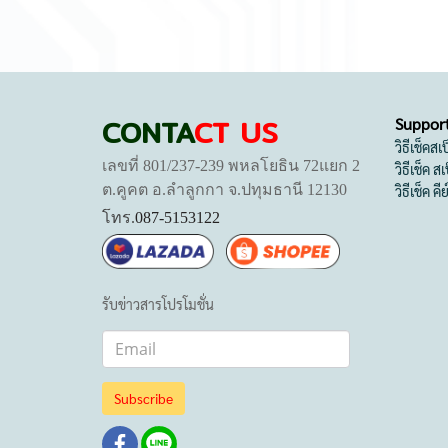
CONTA
CT US
Suppor
วิธีเช็คส
เลขที่ 801/237-239 พหลโยธิน 72แยก 2
วิธีเช็ค 
ต.คูคต อ.ลำลูกกา จ.ปทุมธานี 12130
วิธีเช็ค คี
โทร.
087-5153122
รับข่าวสารโปรโมชั่น
Subscribe