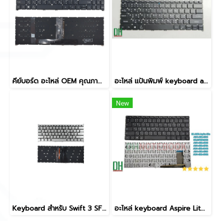
คีย์บอร์ด อะไหล่ OEM คุณภาพสูง KB ACER A715-76 A315-59 A515-57 N22C6 N22Q3 A315-59 A315-59G A315-24P A315-44P A515-57G A515-57 A515-57T A315-510P N22C6 N22Q3 N23C3 S50-54 A715-51 A715-76 มีไฟ backlit TH/US Layout ซ่อม/เปลี่ยนได้ทันที
อะไหล่ แป้นพิมพ์ keyboard acer Spin 5 SP513-54N ,SP513-54N-53X8 ,SP513-54N-74V2, Travelmate TMX314-51-MG X3310-MG X3410-MG X40-53G X40-51MG มีไฟ ปุ่ม delete
New
Keyboard สำหรับ Swift 3 SF314-54, SF314-56, SF313-51, SF314-57, Aspire 3 A314-22, A314-35 ปุ่ม Power สีเงิน มีไฟ Backlight
อะไหล่ keyboard Aspire Lite AL14-51M-57H1 NX.KTWSP.002 AL14-51M-58U1 AL14-51M-59YA AL14-51M-364B AL14-51M-573S AL14-51M-51VM,Aspire Lite 14 AL14-31P N23G1 AL14-72 N23J5