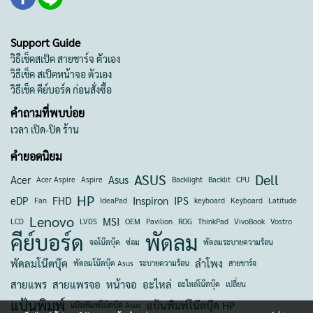
Support Guide
วิธีเช็คสเป็ค สายชาร์จ ตัวเอง
วิธีเช็ค สเป็คหน้าจอ ตัวเอง
วิธีเช็ค คีย์บอร์ด ก่อนสั่งซื้อ
คำถามที่พบบ่อย
เวลา เปิด-ปิด ร้าน
คำยอดนิยม
ASUS
Dell
Acer
Asus
Acer Aspire
Aspire
Backlight
Backlit
CPU
HP
eDP
FHD
Inspiron
IPS
Fan
IdeaPad
keyboard
Keyboard
Latitude
Lenovo
MSI
LCD
LVDS
OEM
Pavilion
ROG
ThinkPad
VivoBook
Vostro
คีย์บอร์ด
พัดลม
จอโน๊ตบุ๊ค
ซ่อม
พัดลมระบายความร้อน
พัดลมโน๊ตบุ๊ค
ลำโพง
พัดลมโน๊ตบุ๊ค Asus
ระบายความร้อน
สายชาร์จ
สายแพร
สายแพรจอ
หน้าจอ
อะไหล่
อะไหล่โน๊ตบุ๊ค
เปลี่ยน
แป้นพิมพ์
แป้นพิมพ์โน๊ตบุ๊ค HP
แป้นพิมพ์โน๊ตบุ๊ค Asus