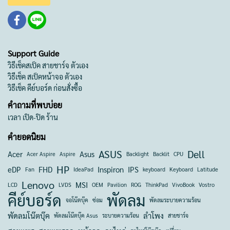
Support Guide
วิธีเช็คสเป็ค สายชาร์จ ตัวเอง
วิธีเช็ค สเป็คหน้าจอ ตัวเอง
วิธีเช็ค คีย์บอร์ด ก่อนสั่งซื้อ
คำถามที่พบบ่อย
เวลา เปิด-ปิด ร้าน
คำยอดนิยม
ASUS
Dell
Acer
Asus
Acer Aspire
Aspire
Backlight
Backlit
CPU
HP
eDP
FHD
Inspiron
IPS
Fan
IdeaPad
keyboard
Keyboard
Latitude
Lenovo
MSI
LCD
LVDS
OEM
Pavilion
ROG
ThinkPad
VivoBook
Vostro
คีย์บอร์ด
พัดลม
จอโน๊ตบุ๊ค
ซ่อม
พัดลมระบายความร้อน
พัดลมโน๊ตบุ๊ค
ลำโพง
พัดลมโน๊ตบุ๊ค Asus
ระบายความร้อน
สายชาร์จ