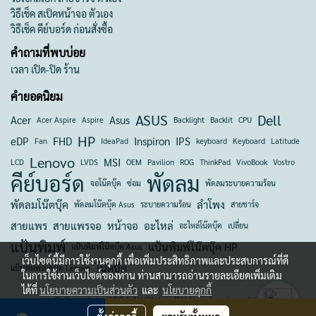
วิธีเช็ค สเป็คหน้าจอ ตัวเอง
วิธีเช็ค คีย์บอร์ด ก่อนสั่งซื้อ
คำถามที่พบบ่อย
เวลา เปิด-ปิด ร้าน
คำยอดนิยม
ASUS
Dell
Acer
Asus
Acer Aspire
Aspire
Backlight
Backlit
CPU
HP
eDP
FHD
Inspiron
IPS
Fan
IdeaPad
keyboard
Keyboard
Latitude
Lenovo
MSI
LCD
LVDS
OEM
Pavilion
ROG
ThinkPad
VivoBook
Vostro
คีย์บอร์ด
พัดลม
จอโน๊ตบุ๊ค
ซ่อม
พัดลมระบายความร้อน
พัดลมโน๊ตบุ๊ค
ลำโพง
พัดลมโน๊ตบุ๊ค Asus
ระบายความร้อน
สายชาร์จ
สายแพร
สายแพรจอ
หน้าจอ
อะไหล่
อะไหล่โน๊ตบุ๊ค
เปลี่ยน
แป้นพิมพ์
แป้นพิมพ์โน๊ตบุ๊ค HP
แป้นพิมพ์โน๊ตบุ๊ค Asus
เว็บไซต์นี้มีการใช้งานคุกกี้ เพื่อเพิ่มประสิทธิภาพและประสบการณ์ที่ดี
โน๊ตบุ๊ค
แป้นพิมพ์โน๊ตบุ๊ค Lenovo
ในการใช้งานเว็บไซต์ของท่าน ท่านสามารถอ่านรายละเอียดเพิ่มเติม
ได้ที่
นโยบายความเป็นส่วนตัว
และ
นโยบายคุกกี้
© Copyright 2024 All Rights DH Notebook co.Ltd