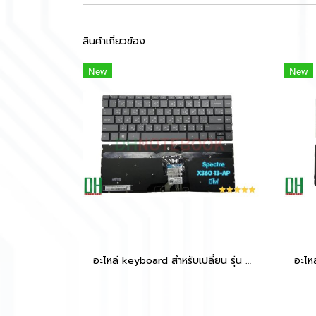
สินค้าเกี่ยวข้อง
New
New
อะไหล่ keyboard สำหรับเปลี่ยน รุ่น Spectre X360 13-AP,ENVY x360 13-AR,13-AG 13-AH มีไฟ