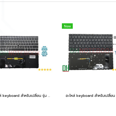
New
อะไหล่ keyboard สำหรับเปลี่ยน รุ่น ELITEBOOK 820 G3 820 G4, 725 G3,725 G4 BACKLIT มีไฟ มีปุ่มเมาส์