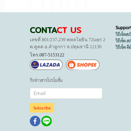
CONTA
CT US
Suppor
วิธีเช็คส
เลขที่ 801/237-239 พหลโยธิน 72แยก 2
วิธีเช็ค 
ต.คูคต อ.ลำลูกกา จ.ปทุมธานี 12130
วิธีเช็ค คี
โทร.
087-5153122
รับข่าวสารโปรโมชั่น
Subscribe