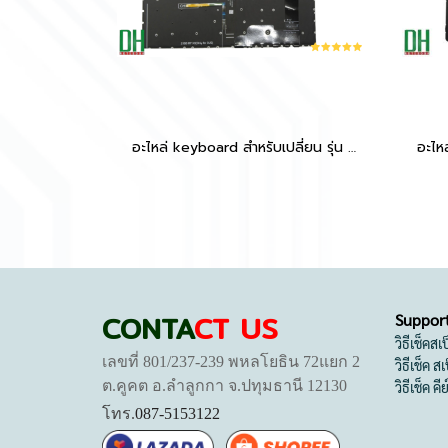
อะไหล่ keyboard สำหรับเปลี่ยน รุ่น EliteBook 840 G9 830 G9 845 G9 EliteBook 830 G9 G10 840 G9 G10 845 G9 1040 G9 G10 มีไฟ
CONTA
CT US
Suppor
วิธีเช็คส
เลขที่ 801/237-239 พหลโยธิน 72แยก 2
วิธีเช็ค 
ต.คูคต อ.ลำลูกกา จ.ปทุมธานี 12130
วิธีเช็ค คี
โทร.
087-5153122