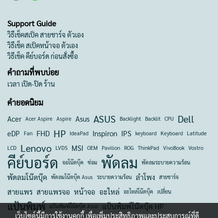
Support Guide
วิธีเช็คสเป็ค สายชาร์จ ตัวเอง
วิธีเช็ค สเป็คหน้าจอ ตัวเอง
วิธีเช็ค คีย์บอร์ด ก่อนสั่งซื้อ
คำถามที่พบบ่อย
เวลา เปิด-ปิด ร้าน
คำยอดนิยม
ASUS
Dell
Acer
Asus
Acer Aspire
Aspire
Backlight
Backlit
CPU
HP
eDP
FHD
Inspiron
IPS
Fan
IdeaPad
keyboard
Keyboard
Latitude
Lenovo
MSI
LCD
LVDS
OEM
Pavilion
ROG
ThinkPad
VivoBook
Vostro
คีย์บอร์ด
พัดลม
จอโน๊ตบุ๊ค
ซ่อม
พัดลมระบายความร้อน
พัดลมโน๊ตบุ๊ค
ลำโพง
พัดลมโน๊ตบุ๊ค Asus
ระบายความร้อน
สายชาร์จ
สายแพร
สายแพรจอ
หน้าจอ
อะไหล่
อะไหล่โน๊ตบุ๊ค
เปลี่ยน
แป้นพิมพ์
แป้นพิมพ์โน๊ตบุ๊ค HP
แป้นพิมพ์โน๊ตบุ๊ค Asus
เว็บไซต์นี้มีการใช้งานคุกกี้ เพื่อเพิ่มประสิทธิภาพและประสบการณ์ที่ดี