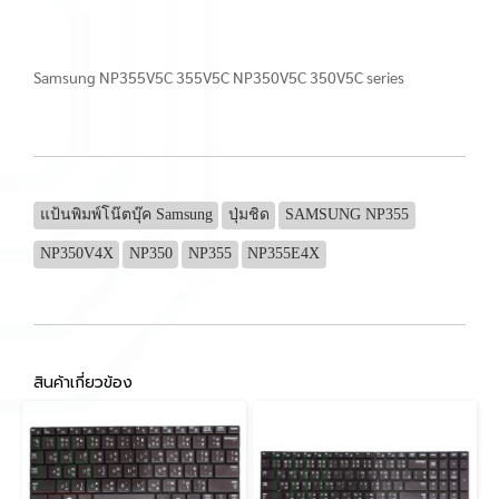
Samsung NP355V5C 355V5C NP350V5C 350V5C series
แป้นพิมพ์โน๊ตบุ๊ค Samsung
ปุ่มชิด
SAMSUNG NP355
NP350V4X
NP350
NP355
NP355E4X
สินค้าเกี่ยวข้อง