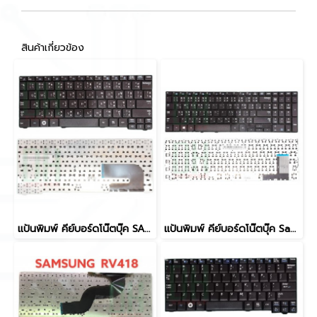
สินค้าเกี่ยวข้อง
แป้นพิมพ์ คีย์บอร์ดโน๊ตบุ๊ค SAMSUNG NC140 NC10, ND10, N108, N140, NP10, NC310, N110 Laptop Keyboard
แป้นพิมพ์ คีย์บอร์ดโน๊ตบุ๊ค Samsung NP370R5E, NP450R5E, NP470R5E, NP510R5E, 470R5E, 510R5E Laptop Keyboard มี Numpad