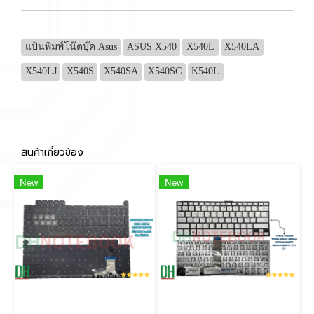
แป้นพิมพ์โน๊ตบุ๊ค Asus
ASUS X540
X540L
X540LA
X540LJ
X540S
X540SA
X540SC
K540L
สินค้าเกี่ยวข้อง
New
New