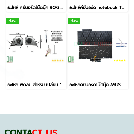
อะไหล่ คีย์บอร์ดโน๊ตบุ๊ค ROG Strix SCAR 18 (ปี 2024) ตรงรุ่น G834 / G834J / G834JY / G834JZ มีไฟ Per-Key RGB Backlit
อะไหล่คีย์บอร์ด notebook TP301U แป้นสีเงิน (Silver) ตรงรุ่น เกรดคุณภาพ
New
New
อะไหล่ พัดลม สำหรับ เปลี่ยน ใช้ทดแทน VivoBook Go 14 E1404F Go 15 E1504F E1504FA 13N1-H1P0102 13NB0ZS0T01011 CPU 5V 4PIN
อะไหล่คีย์บอร์ดโน๊ตบุ๊ค ASUS ROG Zephyrus G14 (GA402 Series) มีไฟ RGB/Backlight ตรงรุ่น
CONTA
CT US