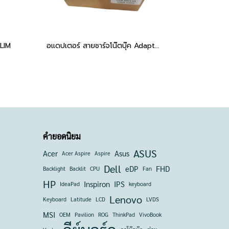
LIM
อแดปเตอร์ สายชาร์จโน๊ตบุ๊ค Adapter Lenovo 20V 4.5A USB Laptop Charger Adapter เเท้
คำยอดนิยม
ASUS
Acer
Asus
Acer Aspire
Aspire
Dell
eDP
FHD
Backlight
Backlit
CPU
Fan
HP
Inspiron
IPS
IdeaPad
keyboard
Lenovo
Keyboard
Latitude
LCD
LVDS
MSI
OEM
Pavilion
ROG
ThinkPad
VivoBook