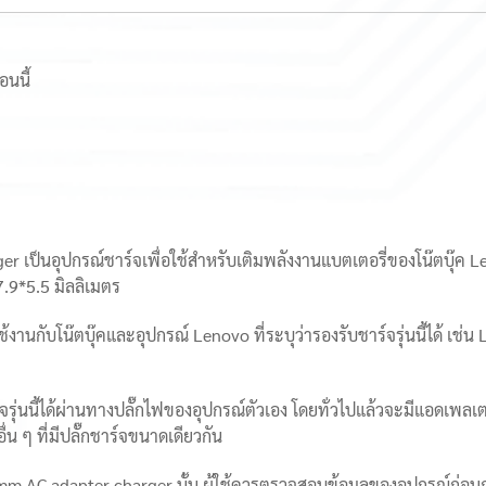
นนี้
ป็นอุปกรณ์ชาร์จเพื่อใช้สำหรับเติมพลังงานแบตเตอรี่ของโน๊ตบุ๊ค Len
.9*5.5 มิลลิเมตร
ใช้งานกับโน๊ตบุ๊คและอุปกรณ์ Lenovo ที่ระบุว่ารองรับชาร์จรุ่นนี้ได้
รุ่นนี้ได้ผ่านทางปลั๊กไฟของอุปกรณ์ตัวเอง โดยทั่วไปแล้วจะมีแอดเพลเตอร์
น ๆ ที่มีปลั๊กชาร์จขนาดเดียวกัน
5mm AC adapter charger นั้น ผู้ใช้ควรตรวจสอบข้อมูลของอุปกรณ์ก่อนก