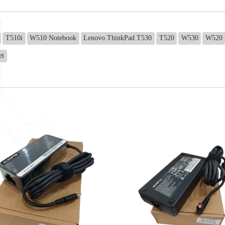
T510i
W510 Notebook
Lenovo ThinkPad T530
T520
W530
W520
et