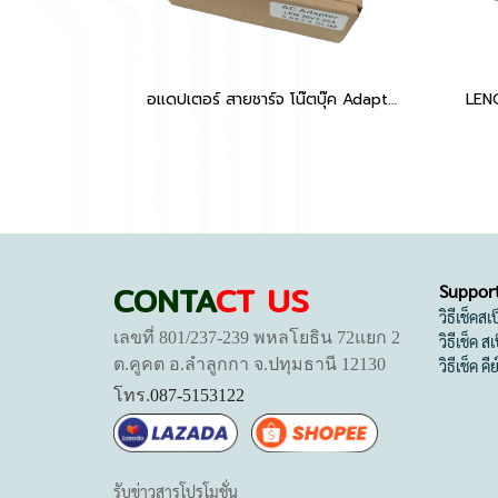
อแดปเตอร์ สายชาร์จ โน๊ตบุ๊ค Adapter Lenovo 20V 3.25A (5.5*2.5) Laptop Charger Adapter เเท้
LEN
CONTA
CT US
Suppor
วิธีเช็คส
เลขที่ 801/237-239 พหลโยธิน 72แยก 2
วิธีเช็ค 
ต.คูคต อ.ลำลูกกา จ.ปทุมธานี 12130
วิธีเช็ค คี
โทร.
087-5153122
รับข่าวสารโปรโมชั่น