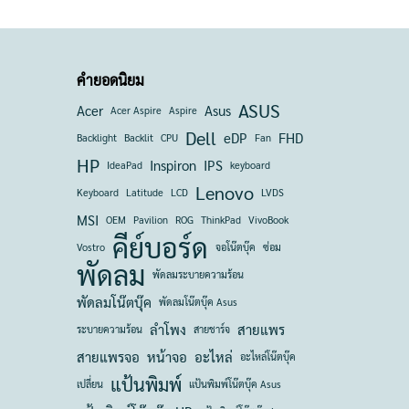
คำยอดนิยม
ASUS
Acer
Asus
Acer Aspire
Aspire
Dell
eDP
FHD
Backlight
Backlit
CPU
Fan
HP
Inspiron
IPS
IdeaPad
keyboard
Lenovo
Keyboard
Latitude
LCD
LVDS
MSI
OEM
Pavilion
ROG
ThinkPad
VivoBook
คีย์บอร์ด
Vostro
จอโน๊ตบุ๊ค
ซ่อม
พัดลม
พัดลมระบายความร้อน
พัดลมโน๊ตบุ๊ค
พัดลมโน๊ตบุ๊ค Asus
ลำโพง
สายแพร
ระบายความร้อน
สายชาร์จ
สายแพรจอ
หน้าจอ
อะไหล่
อะไหล่โน๊ตบุ๊ค
แป้นพิมพ์
เปลี่ยน
แป้นพิมพ์โน๊ตบุ๊ค Asus