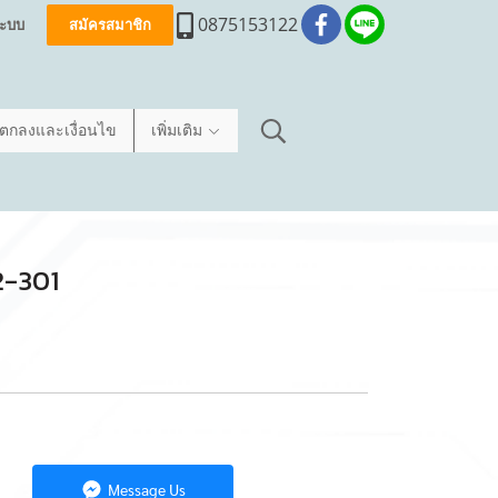
0875153122
่ระบบ
สมัครสมาชิก
อตกลงและเงื่อนไข
เพิ่มเติม
2-301
Message Us