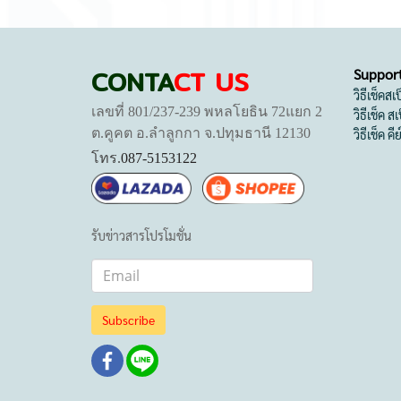
CONTA
CT US
Suppor
วิธีเช็คส
เลขที่ 801/237-239 พหลโยธิน 72แยก 2
วิธีเช็ค 
ต.คูคต อ.ลำลูกกา จ.ปทุมธานี 12130
วิธีเช็ค คี
โทร.
087-5153122
รับข่าวสารโปรโมชั่น
Subscribe