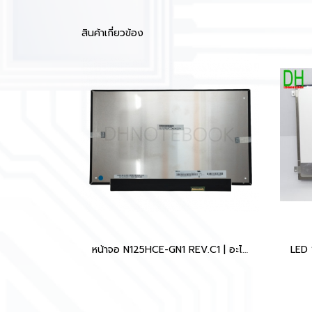
สินค้าเกี่ยวข้อง
หน้าจอ N125HCE-GN1 REV.C1 | อะไหล่ทดแทนสำหรับ Lenovo ThinkPad X260 X270 X280
LED 