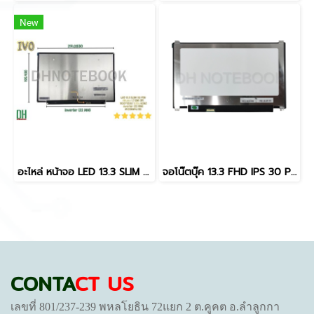
New
อะไหล่ หน้าจอ LED 13.3 SLIM 30 PIN (พินจอ 1.7 CM) IPS 1920*1200 ไม่มีหู 60HZ inverter (22 MM) สำหรับ Lenovo ThinkBook 13S G2 ITL โปรดสอบถามก่อนสั่งซื้อ
จอโน๊ตบุ๊ค 13.3 FHD IPS 30 Pin N133HCE-EN1 สำหรับ ASUS UX331 UX331UA Dell 3390 HP 13-AN NV133FHM-N61 72% NTSC มีหูยึด
CONTA
CT US
เลขที่ 801/237-239 พหลโยธิน 72แยก 2 ต.คูคต อ.ลำลูกกา