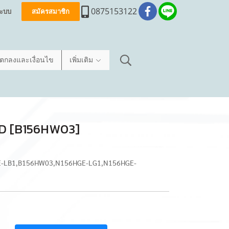
0875153122
่ระบบ
สมัครสมาชิก
อตกลงและเงื่อนไข
เพิ่มเติม
 HD [B156HW03]
HGE-LB1,B156HW03,N156HGE-LG1,N156HGE-