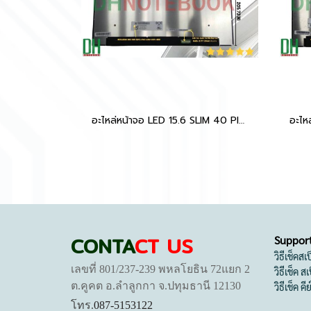
อะไหล่หน้าจอ LED 15.6 SLIM 40 PIN Narrow, Width: 0.79" (20mm) พินตรง NE156QUM-N69 UHD 3840×2160 60Hz 100% sRGB
CONTA
CT US
Suppor
วิธีเช็คส
เลขที่ 801/237-239 พหลโยธิน 72แยก 2
วิธีเช็ค 
ต.คูคต อ.ลำลูกกา จ.ปทุมธานี 12130
วิธีเช็ค คี
โทร.
087-5153122