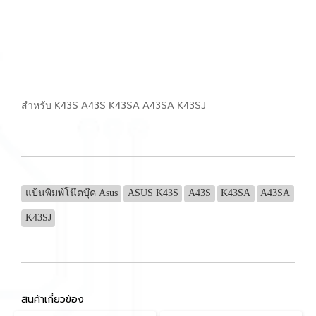
สำหรับ K43S A43S K43SA A43SA K43SJ
แป้นพิมพ์โน๊ตบุ๊ค Asus
ASUS K43S
A43S
K43SA
A43SA
K43SJ
สินค้าเกี่ยวข้อง