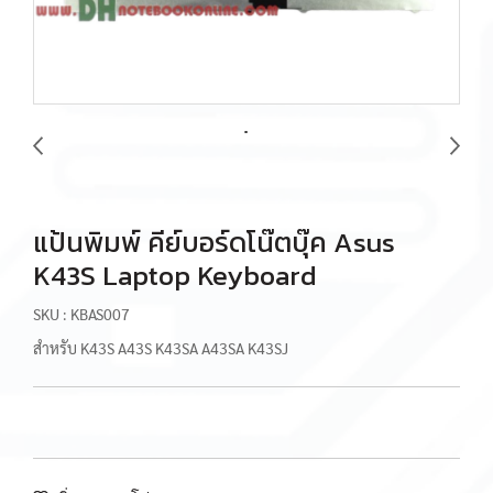
แป้นพิมพ์ คีย์บอร์ดโน๊ตบุ๊ค Asus
K43S Laptop Keyboard
SKU : KBAS007
สำหรับ K43S A43S K43SA A43SA K43SJ