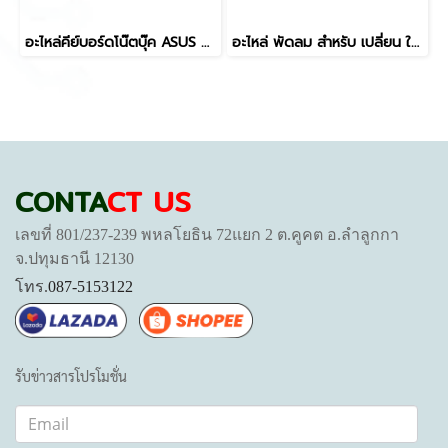
อะไหล่คีย์บอร์ดโน๊ตบุ๊ค ASUS ROG Zephyrus G14 (GA402 Series) มีไฟ RGB/Backlight ตรงรุ่น
อะไหล่ พัดลม สำหรับ เปลี่ยน ใช้ทดแทน VivoBook Go 14 E1404F Go 15 E1504F E1504FA 13N1-H1P0102 13NB0ZS0T01011 CPU 5V 4PIN
CONTA
CT US
เลขที่ 801/237-239 พหลโยธิน 72แยก 2 ต.คูคต อ.ลำลูกกา
จ.ปทุมธานี 12130
โทร.
087-5153122
รับข่าวสารโปรโมชั่น