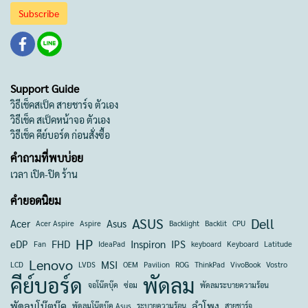
Subscribe
Support Guide
วิธีเช็คสเป็ค สายชาร์จ ตัวเอง
วิธีเช็ค สเป็คหน้าจอ ตัวเอง
วิธีเช็ค คีย์บอร์ด ก่อนสั่งซื้อ
คำถามที่พบบ่อย
เวลา เปิด-ปิด ร้าน
คำยอดนิยม
ASUS
Dell
Acer
Asus
Acer Aspire
Aspire
Backlight
Backlit
CPU
HP
eDP
FHD
Inspiron
IPS
Fan
IdeaPad
keyboard
Keyboard
Latitude
Lenovo
MSI
LCD
LVDS
OEM
Pavilion
ROG
ThinkPad
VivoBook
Vostro
คีย์บอร์ด
พัดลม
จอโน๊ตบุ๊ค
ซ่อม
พัดลมระบายความร้อน
พัดลมโน๊ตบุ๊ค
ลำโพง
พัดลมโน๊ตบุ๊ค Asus
ระบายความร้อน
สายชาร์จ