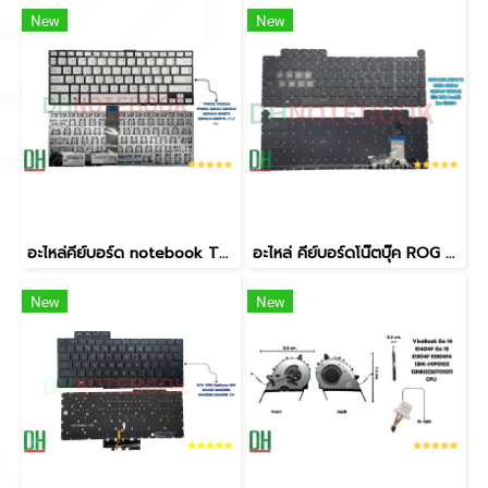
New
New
อะไหล่คีย์บอร์ด notebook TP301U แป้นสีเงิน (Silver) ตรงรุ่น เกรดคุณภาพ
อะไหล่ คีย์บอร์ดโน๊ตบุ๊ค ROG Strix SCAR 18 (ปี 2024) ตรงรุ่น G834 / G834J / G834JY / G834JZ มีไฟ Per-Key RGB Backlit
New
New