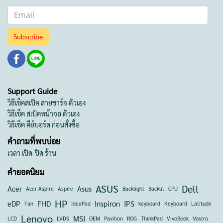
Subscribe
Support Guide
วิธีเช็คสเป็ค สายชาร์จ ตัวเอง
วิธีเช็ค สเป็คหน้าจอ ตัวเอง
วิธีเช็ค คีย์บอร์ด ก่อนสั่งซื้อ
คำถามที่พบบ่อย
เวลา เปิด-ปิด ร้าน
คำยอดนิยม
ASUS
Dell
Acer
Asus
Acer Aspire
Aspire
Backlight
Backlit
CPU
HP
eDP
FHD
Inspiron
IPS
Fan
IdeaPad
keyboard
Keyboard
Latitude
Lenovo
MSI
LCD
LVDS
OEM
Pavilion
ROG
ThinkPad
VivoBook
Vostro