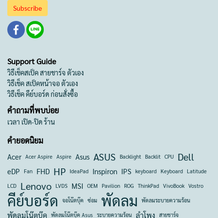
Subscribe
Support Guide
วิธีเช็คสเป็ค สายชาร์จ ตัวเอง
วิธีเช็ค สเป็คหน้าจอ ตัวเอง
วิธีเช็ค คีย์บอร์ด ก่อนสั่งซื้อ
คำถามที่พบบ่อย
เวลา เปิด-ปิด ร้าน
คำยอดนิยม
ASUS
Dell
Acer
Asus
Acer Aspire
Aspire
Backlight
Backlit
CPU
HP
eDP
FHD
Inspiron
IPS
Fan
IdeaPad
keyboard
Keyboard
Latitude
Lenovo
MSI
LCD
LVDS
OEM
Pavilion
ROG
ThinkPad
VivoBook
Vostro
คีย์บอร์ด
พัดลม
จอโน๊ตบุ๊ค
ซ่อม
พัดลมระบายความร้อน
พัดลมโน๊ตบุ๊ค
ลำโพง
พัดลมโน๊ตบุ๊ค Asus
ระบายความร้อน
สายชาร์จ