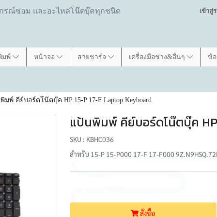
ปกรณ์ซ่อม และอะไหล่โน๊ตบุ๊คทุกชนิด
เข้าสู
พิมพ์
หน้าจอ
สายชาร์จ
เครื่องมือช่าง&อื่นๆ
ข้
พิมพ์ คีย์บอร์ดโน๊ตบุ๊ค HP 15-P 17-F Laptop Keyboard
แป้นพิมพ์ คีย์บอร์ดโน๊ตบุ๊ค
SKU : KBHC036
สำหรับ 15-P 15-P000 17-F 17-F000 9Z.N9HSQ.7
สั่งซื้อ