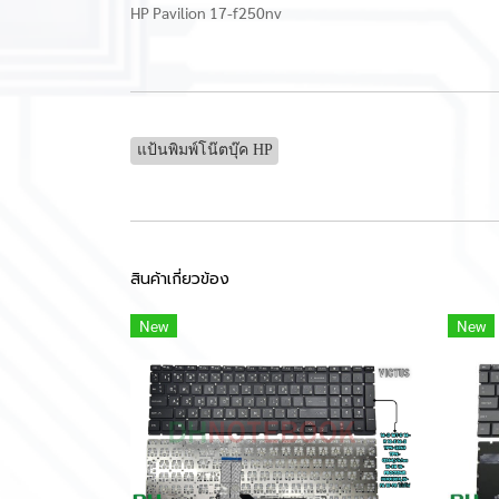
HP Pavilion 17-f250nv
แป้นพิมพ์โน๊ตบุ๊ค HP
สินค้าเกี่ยวข้อง
New
New