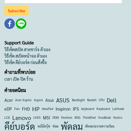
Subscribe
Support Guide
วิธีเช็คสเป็ค สายชาร์จ ตัวเอง
วิธีเช็ค สเป็คหน้าจอ ตัวเอง
วิธีเช็ค คีย์บอร์ด ก่อนสั่งซื้อ
คำถามที่พบบ่อย
เวลา เปิด-ปิด ร้าน
คำยอดนิยม
ASUS
Dell
Acer
Asus
Acer Aspire
Aspire
Backlight
Backlit
CPU
HP
eDP
FHD
Inspiron
IPS
Fan
IdeaPad
keyboard
Keyboard
Latitude
Lenovo
MSI
LCD
LVDS
OEM
Pavilion
ROG
ThinkPad
VivoBook
Vostro
คีย์บอร์ด
พัดลม
จอโน๊ตบุ๊ค
ซ่อม
พัดลมระบายความร้อน