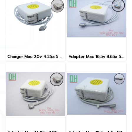
Charger Mac 20v 4.25a 5 pin new 85w T
Adapter Mac 16.5v 3.65a 5pin New 60w T