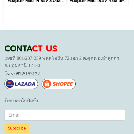
Adapter Mac 14.85v 3.05a 5pin New 45w T
Adapter Mac 18.5v 4.6a 5Pin 85w L
CONTA
CT US
เลขที่ 801/237-239 พหลโยธิน 72แยก 2 ต.คูคต อ.ลำลูกกา
จ.ปทุมธานี 12130
โทร.
087-5153122
รับข่าวสารโปรโมชั่น
Subscribe