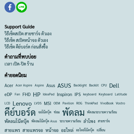
Support Guide
วิธีเช็คสเป็ค สายชาร์จ ตัวเอง
วิธีเช็ค สเป็คหน้าจอ ตัวเอง
วิธีเช็ค คีย์บอร์ด ก่อนสั่งซื้อ
คำถามที่พบบ่อย
เวลา เปิด-ปิด ร้าน
คำยอดนิยม
ASUS
Dell
Acer
Asus
Acer Aspire
Aspire
Backlight
Backlit
CPU
HP
eDP
FHD
Inspiron
IPS
Fan
IdeaPad
keyboard
Keyboard
Latitude
Lenovo
MSI
LCD
LVDS
OEM
Pavilion
ROG
ThinkPad
VivoBook
Vostro
คีย์บอร์ด
พัดลม
จอโน๊ตบุ๊ค
ซ่อม
พัดลมระบายความร้อน
พัดลมโน๊ตบุ๊ค
ลำโพง
พัดลมโน๊ตบุ๊ค Asus
ระบายความร้อน
สายชาร์จ
สายแพร
สายแพรจอ
หน้าจอ
อะไหล่
อะไหล่โน๊ตบุ๊ค
เปลี่ยน