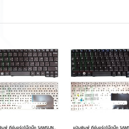
แป้นพิมพ์ คีย์บอร์ดโน๊ตบุ๊ค SAMSUNG NC140 NC10, ND10, N108, N140, NP10, NC310, N110 Laptop Keyboard