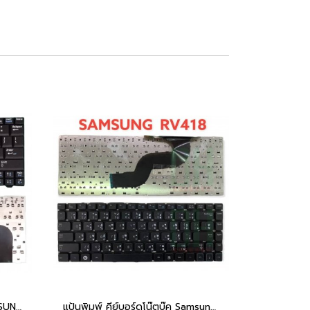
แป้นพิมพ์ คีย์บอร์ดโน๊ตบุ๊ค SAMSUNG NC10, ND10, N108, N140, NP10, NC310, N110 Laptop Keyboard
แป้นพิมพ์ คีย์บอร์ดโน๊ตบุ๊ค Samsung RV413 RV409 RV418 RV411 Laptop Keyboard