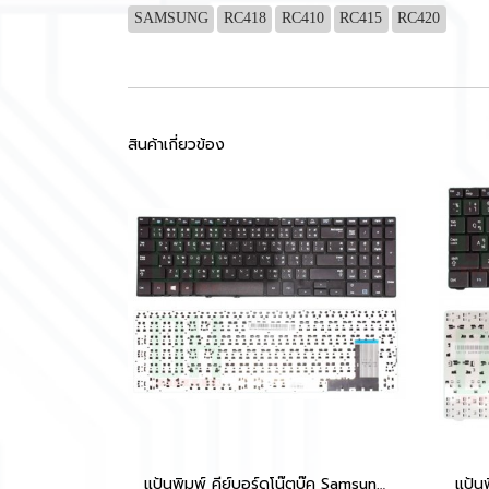
SAMSUNG
RC418
RC410
RC415
RC420
สินค้าเกี่ยวข้อง
แป้นพิมพ์ คีย์บอร์ดโน๊ตบุ๊ค Samsung NP370R5E, NP450R5E, NP470R5E, NP510R5E, 470R5E, 510R5E Laptop Keyboard มี Numpad