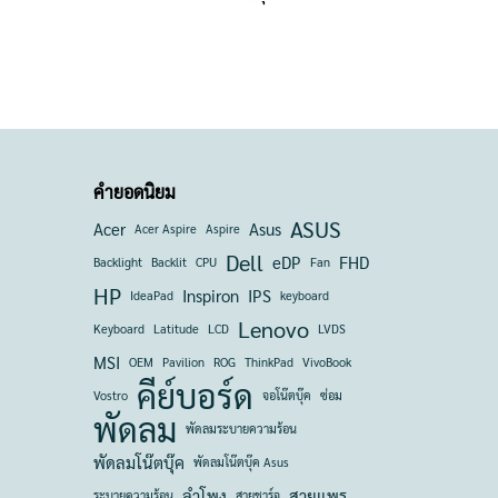
คำยอดนิยม
ASUS
Acer
Asus
Acer Aspire
Aspire
Dell
eDP
FHD
Backlight
Backlit
CPU
Fan
HP
Inspiron
IPS
IdeaPad
keyboard
Lenovo
Keyboard
Latitude
LCD
LVDS
MSI
OEM
Pavilion
ROG
ThinkPad
VivoBook
คีย์บอร์ด
Vostro
จอโน๊ตบุ๊ค
ซ่อม
พัดลม
พัดลมระบายความร้อน
พัดลมโน๊ตบุ๊ค
พัดลมโน๊ตบุ๊ค Asus
ลำโพง
สายแพร
ระบายความร้อน
สายชาร์จ