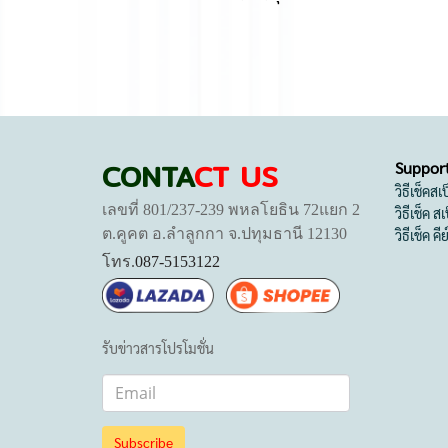
CONTA
CT US
Suppor
วิธีเช็คส
เลขที่ 801/237-239 พหลโยธิน 72แยก 2
วิธีเช็ค 
ต.คูคต อ.ลำลูกกา จ.ปทุมธานี 12130
วิธีเช็ค คี
โทร.
087-5153122
รับข่าวสารโปรโมชั่น
Subscribe