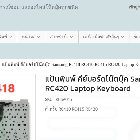
ปกรณ์ซ่อม และอะไหล่โน๊ตบุ๊คทุกชนิด
เข้าสู
พิมพ์
หน้าจอ
สายชาร์จ
เครื่องมือช่าง&อื่นๆ
ข้
แป้นพิมพ์ คีย์บอร์ดโน๊ตบุ๊ค Samsung Rc418 RC410 RC415 RC420 Laptop K
แป้นพิมพ์ คีย์บอร์ดโน๊ตบุ๊ค
RC420 Laptop Keyboard
SKU : KBSA017
สำหรับ RC410 RC415 RC420