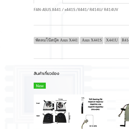
FAN-ASUS X441 / x441S /X441/ R414U/ R414UV
พัดลมโน๊ตบุ๊ค Asus X441
Asus X441S
X441U
R4
สินค้าเกี่ยวข้อง
New