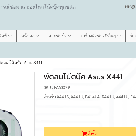
ปกรณ์ซ่อม และอะไหล่โน๊ตบุ๊คทุกชนิด
เข้าสู
พิมพ์
หน้าจอ
สายชาร์จ
เครื่องมือช่าง&อื่นๆ
ข้
ัดลมโน๊ตบุ๊ค Asus X441
พัดลมโน๊ตบุ๊ค Asus X441
SKU : FAAS029
สำหรับ X441S, X441U, R414UA, R441U, A441U, F
สั่งซื้อ