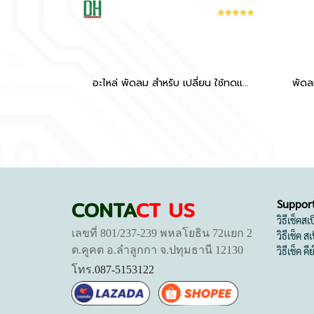
อะไหล่ พัดลม สำหรับ เปลี่ยน ใช้ทดแทน TUF Gaming F16 FX607JV FX607JU FX607VU A16 FA607PI FA607NU CPU+GPU 12V 1A 4PIN
CONTA
CT US
Suppor
วิธีเช็คส
เลขที่ 801/237-239 พหลโยธิน 72แยก 2
วิธีเช็ค 
ต.คูคต อ.ลำลูกกา จ.ปทุมธานี 12130
วิธีเช็ค คี
โทร.
087-5153122