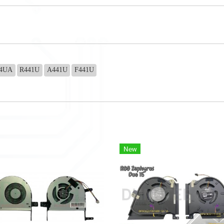
14UA
R441U
A441U
F441U
New