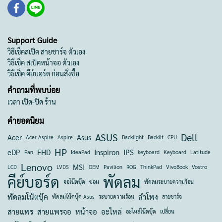
Support Guide
วิธีเช็คสเป็ค สายชาร์จ ตัวเอง
วิธีเช็ค สเป็คหน้าจอ ตัวเอง
วิธีเช็ค คีย์บอร์ด ก่อนสั่งซื้อ
คำถามที่พบบ่อย
เวลา เปิด-ปิด ร้าน
คำยอดนิยม
ASUS
Dell
Acer
Asus
Acer Aspire
Aspire
Backlight
Backlit
CPU
HP
eDP
FHD
Inspiron
IPS
Fan
IdeaPad
keyboard
Keyboard
Latitude
Lenovo
MSI
LCD
LVDS
OEM
Pavilion
ROG
ThinkPad
VivoBook
Vostro
คีย์บอร์ด
พัดลม
จอโน๊ตบุ๊ค
ซ่อม
พัดลมระบายความร้อน
พัดลมโน๊ตบุ๊ค
ลำโพง
พัดลมโน๊ตบุ๊ค Asus
ระบายความร้อน
สายชาร์จ
สายแพร
สายแพรจอ
หน้าจอ
อะไหล่
อะไหล่โน๊ตบุ๊ค
เปลี่ยน