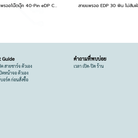
สายแพรจอโน๊ตบุ๊ค 40-Pin eDP CABLE อะไหล่ OEM สำหรับ Lenovo IdeaPad L340-15IRH, L340-15IWL, L340-15API, L340-15IGM, L3-15ITL6, S340, S145 และรุ่นอื่นๆ - คุณภาพสู
t Guide
คำถามที่พบบ่อย
เป็ค สายชาร์จ ตัวเอง
เวลา เปิด-ปิด ร้าน
สเป็คหน้าจอ ตัวเอง
ย์บอร์ด ก่อนสั่งซื้อ