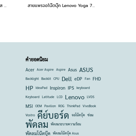
สายแพรจอ EDP 30 พิน ไม่สัมผัส สำหรับ Lenovo IdeaPad 3-15ADA05, 3-15ARE05, 3-15IIL05, 3-15IML05, 3-15IGL05, 3-15ITL05, IdeaPad 5 15IML, V15 G1-IML, S350-15 Series (S350-15IWL) P/N: DC020027720 อะไหล่เปลี่ยนคุณภาพสูง
สายแพรจอโน๊ตบุ๊ค Lenovo Yoga 7-14ITL5 (82BH), 7-14ACN6 (82N7) eDP 30 pin P/N: DC02C00M700, 5C10S30129 อะไหล่เปลี่ยน/ซ่อม คุณภาพสูง
คำยอดนิยม
ASUS
Acer
Asus
Acer Aspire
Aspire
Dell
eDP
FHD
Backlight
Backlit
CPU
Fan
HP
Inspiron
IPS
IdeaPad
keyboard
Lenovo
Keyboard
Latitude
LCD
LVDS
MSI
OEM
Pavilion
ROG
ThinkPad
VivoBook
คีย์บอร์ด
Vostro
จอโน๊ตบุ๊ค
ซ่อม
พัดลม
พัดลมระบายความร้อน
พัดลมโน๊ตบุ๊ค
พัดลมโน๊ตบุ๊ค Asus