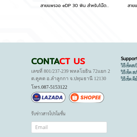
สายแพรจอ eDP 30 พิน สำหรับโน๊ตบุ๊ค Lenovo IdeaPad Slim 1-14AST-05, IdeaPad 1-14IGL05, 1-14ADA05, S154, S154A | P/N: SC10S29996, 450.0J201.0032 อะไหล่ OEM คุณภาพสูง
CONTA
CT US
Suppor
วิธีเช็คส
เลขที่ 801/237-239 พหลโยธิน 72แยก 2
วิธีเช็ค 
ต.คูคต อ.ลำลูกกา จ.ปทุมธานี 12130
วิธีเช็ค คี
โทร.
087-5153122
รับข่าวสารโปรโมชั่น