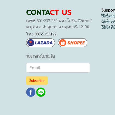
CONTA
CT US
Suppor
วิธีเช็คส
เลขที่ 801/237-239 พหลโยธิน 72แยก 2
วิธีเช็ค 
ต.คูคต อ.ลำลูกกา จ.ปทุมธานี 12130
วิธีเช็ค คี
โทร.
087-5153122
รับข่าวสารโปรโมชั่น
Subscribe