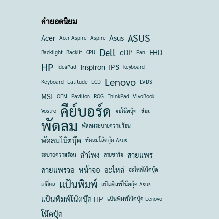
คำยอดนิยม
ASUS
Acer
Asus
Acer Aspire
Aspire
Dell
eDP
FHD
Backlight
Backlit
CPU
Fan
HP
Inspiron
IPS
IdeaPad
keyboard
Lenovo
Keyboard
Latitude
LCD
LVDS
MSI
OEM
Pavilion
ROG
ThinkPad
VivoBook
คีย์บอร์ด
Vostro
จอโน๊ตบุ๊ค
ซ่อม
พัดลม
พัดลมระบายความร้อน
พัดลมโน๊ตบุ๊ค
พัดลมโน๊ตบุ๊ค Asus
ลำโพง
สายแพร
ระบายความร้อน
สายชาร์จ
สายแพรจอ
หน้าจอ
อะไหล่
อะไหล่โน๊ตบุ๊ค
แป้นพิมพ์
เปลี่ยน
แป้นพิมพ์โน๊ตบุ๊ค Asus
แป้นพิมพ์โน๊ตบุ๊ค HP
แป้นพิมพ์โน๊ตบุ๊ค Lenovo
โน๊ตบุ๊ค