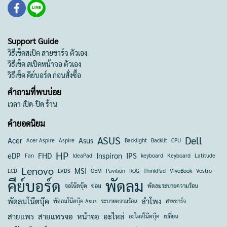
Support Guide
วิธีเช็คสเป็ค สายชาร์จ ตัวเอง
วิธีเช็ค สเป็คหน้าจอ ตัวเอง
วิธีเช็ค คีย์บอร์ด ก่อนสั่งซื้อ
คำถามที่พบบ่อย
เวลา เปิด-ปิด ร้าน
คำยอดนิยม
ASUS
Dell
Acer
Asus
Acer Aspire
Aspire
Backlight
Backlit
CPU
HP
eDP
FHD
Inspiron
IPS
Fan
IdeaPad
keyboard
Keyboard
Latitude
Lenovo
MSI
LCD
LVDS
OEM
Pavilion
ROG
ThinkPad
VivoBook
Vostro
คีย์บอร์ด
พัดลม
จอโน๊ตบุ๊ค
ซ่อม
พัดลมระบายความร้อน
พัดลมโน๊ตบุ๊ค
ลำโพง
พัดลมโน๊ตบุ๊ค Asus
ระบายความร้อน
สายชาร์จ
สายแพร
สายแพรจอ
หน้าจอ
อะไหล่
อะไหล่โน๊ตบุ๊ค
เปลี่ยน