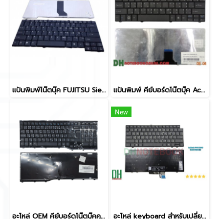
แป้นพิมพ์โน๊ตบุ๊ค FUJITSU Siemens Amilo Pro V2000
แป้นพิมพ์ คีย์บอร์ดโน๊ตบุ๊ค Acer 751 Fujitsu PH521 Laptop Keyboard
New
อะไหล่ OEM คีย์บอร์ดโน๊ตบุ๊คคุณภาพสูง FUJITSU Lifebook AH552 A552, AH532, N532, NH532 ไม่มีไฟ (No Backlight) เฟรมดำเงา, P/N: CP581751-01, CP611954-01 | คีย์บอร์ดทดแทนสำหรับช่าง
อะไหล่ keyboard สำหรับเปลี่ยน รุ่น atitude 7440 7340 7640 7450 มีไฟ