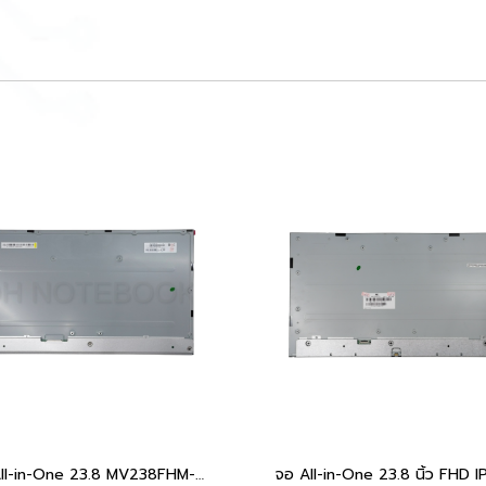
จอ All-in-One 23.8 MV238FHM-NX2 100Hz FHD 30 pin ไร้ขอบ สำหรับ IdeaCentre 3 ProOne 440 OptiPlex 7480 Aspire C24