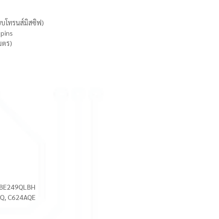
บบโทรนส์มิสซิฟ)
 pins
เมตร)
, BE249QLBH
4AQ, C624AQE