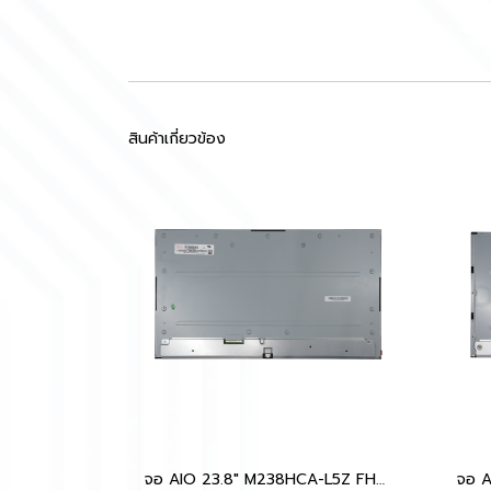
สินค้าเกี่ยวข้อง
จอ AIO 23.8" M238HCA-L5Z FHD AAS สำหรับ EliteOne 800 G6, OptiPlex 7490, Lenovo A340-24, ideaCentre AIO, Aspire C24-1650