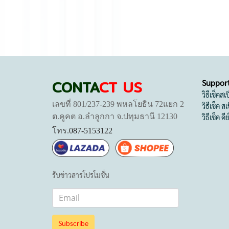
CONTA
CT US
Suppor
วิธีเช็คส
เลขที่ 801/237-239 พหลโยธิน 72แยก 2
วิธีเช็ค 
ต.คูคต อ.ลำลูกกา จ.ปทุมธานี 12130
วิธีเช็ค คี
โทร.
087-5153122
รับข่าวสารโปรโมชั่น
Subscribe