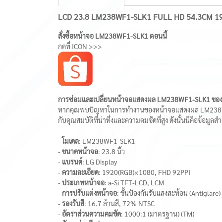
LCD 23.8 LM238WF1-SLK1 FULL HD 54.3CM 1
สั่งซื้อหน้าจอ LM238WF1-SLK1 ตอนนี้
กดที่ ICON >>>
การซ่อมและเปลี่ยนหน้าจอแสดงผล LM238WF1-SLK1 ของ 
หากคุณพบปัญหาในการทำงานของหน้าจอแสดงผล LM238WF1-S
กับคุณสมบัติที่น่าทึ่งและความคมชัดที่สูง ดังนั้นนี่คือข้อมูลสำ
-
โมเดล
: LM238WF1-SLK1
-
ขนาดหน้าจอ
: 23.8 นิ้ว
-
แบรนด์
: LG Display
-
ความละเอียด
: 1920(RGB)×1080, FHD 92PPI
-
ประเภทหน้าจอ
: a-Si TFT-LCD, LCM
-
การปรับแต่งหน้าจอ
: ชั้นป้องกันรับแสงสะท้อน (Antigla
-
รองรับสี
: 16.7 ล้านสี, 72% NTSC
-
อัตราส่วนความคมชัด
: 1000:1 (มาตรฐาน) (TM)