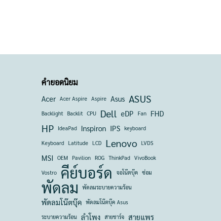
คำยอดนิยม
ASUS
Acer
Asus
Acer Aspire
Aspire
Dell
eDP
FHD
Backlight
Backlit
CPU
Fan
HP
Inspiron
IPS
IdeaPad
keyboard
Lenovo
Keyboard
Latitude
LCD
LVDS
MSI
OEM
Pavilion
ROG
ThinkPad
VivoBook
คีย์บอร์ด
Vostro
จอโน๊ตบุ๊ค
ซ่อม
พัดลม
พัดลมระบายความร้อน
พัดลมโน๊ตบุ๊ค
พัดลมโน๊ตบุ๊ค Asus
ลำโพง
สายแพร
ระบายความร้อน
สายชาร์จ