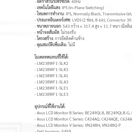
-
อัตราส่วนรีเฟรชเรต
: 60Hz
-
เทคโนโลยีแสง
: IPS (In-Plane Switching)
-
โหมดการทำงาน
: IPS, Normally Black, Transmissive (แ
-
ประเภทอินเตอร์เฟซ
: LVDS (2 ช่อง, 8-bit), Connector 30
-
ขนาดภายนอก
: 543 กว้าง × 317.4 สูง × 11.7 หนา (มิลลิ
-
หน้าจอสัมผัส
: ไม่รองรับ
-
โครงสร้าง
: การยึดติดด้านข้าง
-
คุณสมบัติเพิ่มเติม
: ไม่มี
โมเดลทดแทนที่ใช้ได้:
- LM238WF1-SLK2
- LM238WF1-SLK3
- LM238WF1-SLA1
- LM238WF1-SLA3
- LM238WF1-SLE1
- LM238WF1-SLE3
อุปกรณ์ที่ใช้งานได้:
- Asus LCD Monitor B Series: BE249QLB, BE249QLB-G
- Asus LCD Monitor C Series: C424AQ, C424AQE, C62
- Asus LCD Monitor V Series: VN248H, VN248Q-P
- Dell Inspiron: 5459