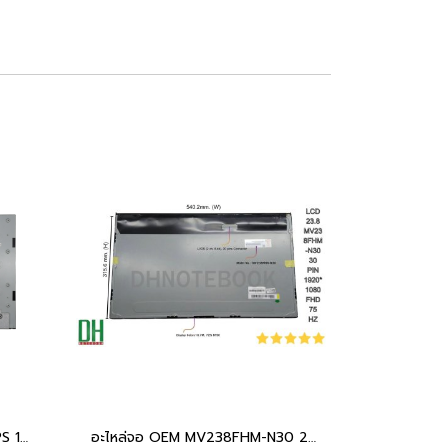
จอ All-in-One 23.8 นิ้ว FHD IPS 100Hz MG2381B02-4 LVDS 30 Pin สำหรับ Le V100 A100 IdeaCentre AIO 3 24IRH9
อะไหล่จอ OEM MV238FHM-N30 23.8" FHD คุณภาพสูง สำหรับ Dell Inspiron 24 3475, 3477, 3480, Wyse 5470 และ AIO อื่นๆ | รับประกัน | DH NOTEBOOK