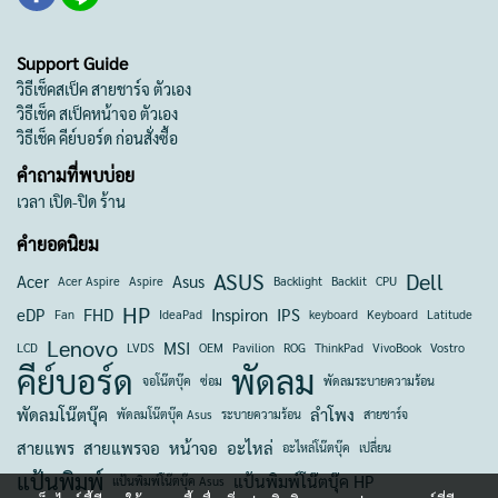
Support Guide
วิธีเช็คสเป็ค สายชาร์จ ตัวเอง
วิธีเช็ค สเป็คหน้าจอ ตัวเอง
วิธีเช็ค คีย์บอร์ด ก่อนสั่งซื้อ
คำถามที่พบบ่อย
เวลา เปิด-ปิด ร้าน
คำยอดนิยม
ASUS
Dell
Acer
Asus
Acer Aspire
Aspire
Backlight
Backlit
CPU
HP
eDP
FHD
Inspiron
IPS
Fan
IdeaPad
keyboard
Keyboard
Latitude
Lenovo
MSI
LCD
LVDS
OEM
Pavilion
ROG
ThinkPad
VivoBook
Vostro
คีย์บอร์ด
พัดลม
จอโน๊ตบุ๊ค
ซ่อม
พัดลมระบายความร้อน
พัดลมโน๊ตบุ๊ค
ลำโพง
พัดลมโน๊ตบุ๊ค Asus
ระบายความร้อน
สายชาร์จ
สายแพร
สายแพรจอ
หน้าจอ
อะไหล่
อะไหล่โน๊ตบุ๊ค
เปลี่ยน
แป้นพิมพ์
แป้นพิมพ์โน๊ตบุ๊ค HP
แป้นพิมพ์โน๊ตบุ๊ค Asus