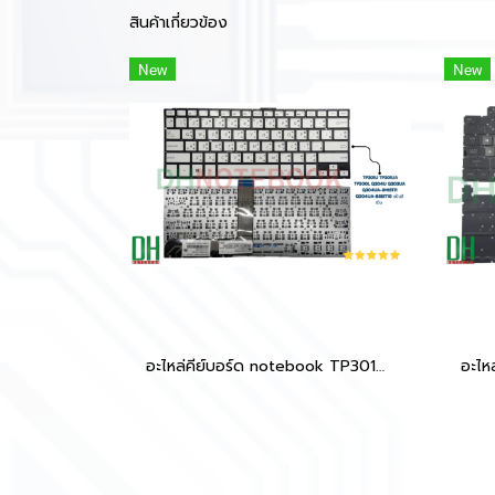
สินค้าเกี่ยวข้อง
New
New
อะไหล่คีย์บอร์ด notebook TP301U แป้นสีเงิน (Silver) ตรงรุ่น เกรดคุณภาพ