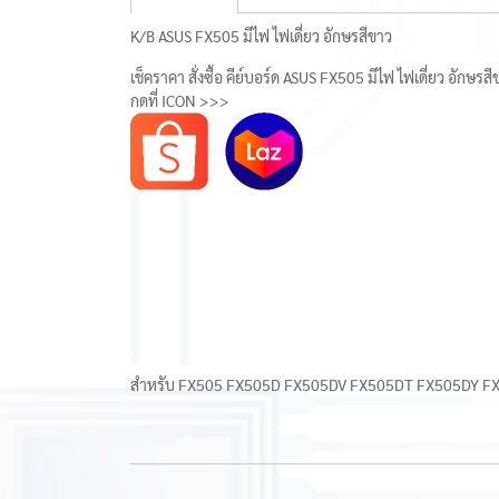
K/B ASUS FX505 มีไฟ ไฟเดี่ยว อักษรสีขาว
เช็คราคา สั่งซื้อ คีย์บอร์ด ASUS FX505 มีไฟ ไฟเดี่ยว อักษรส
กดที่ ICON >>>
สำหรับ FX505 FX505D FX505DV FX505DT FX505DY F