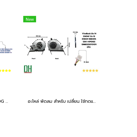
New
อะไหล่คีย์บอร์ดโน๊ตบุ๊ค ASUS ROG Zephyrus G14 (GA402 Series) มีไฟ RGB/Backlight ตรงรุ่น
อะไหล่ พัดลม สำหรับ เปลี่ยน ใช้ทดแทน VivoBook Go 14 E1404F Go 15 E1504F E1504FA 13N1-H1P0102 13NB0ZS0T01011 CPU 5V 4PIN