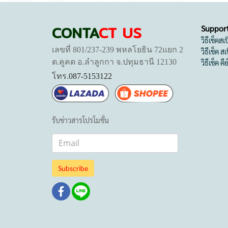
CONTA
CT US
Suppor
วิธีเช็คส
เลขที่ 801/237-239 พหลโยธิน 72แยก 2
วิธีเช็ค 
ต.คูคต อ.ลำลูกกา จ.ปทุมธานี 12130
วิธีเช็ค คี
โทร.
087-5153122
รับข่าวสารโปรโมชั่น
Subscribe