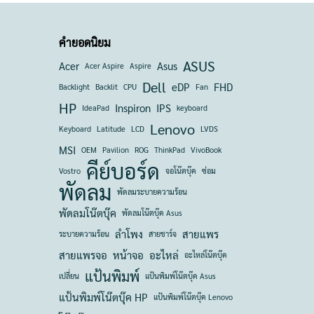
คำยอดนิยม
ASUS
Acer
Asus
Acer Aspire
Aspire
Dell
eDP
FHD
Backlight
Backlit
CPU
Fan
HP
Inspiron
IPS
IdeaPad
keyboard
Lenovo
Keyboard
Latitude
LCD
LVDS
MSI
OEM
Pavilion
ROG
ThinkPad
VivoBook
คีย์บอร์ด
Vostro
จอโน๊ตบุ๊ค
ซ่อม
พัดลม
พัดลมระบายความร้อน
พัดลมโน๊ตบุ๊ค
พัดลมโน๊ตบุ๊ค Asus
ลำโพง
สายแพร
ระบายความร้อน
สายชาร์จ
สายแพรจอ
หน้าจอ
อะไหล่
อะไหล่โน๊ตบุ๊ค
แป้นพิมพ์
เปลี่ยน
แป้นพิมพ์โน๊ตบุ๊ค Asus
แป้นพิมพ์โน๊ตบุ๊ค HP
แป้นพิมพ์โน๊ตบุ๊ค Lenovo