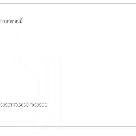
ีขาว เลยตอนนี้
X505GT FX505G FX505GE