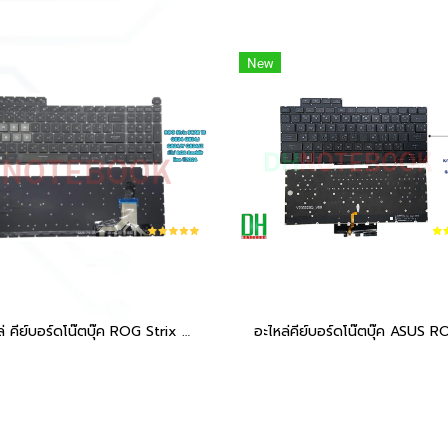
New
อะไหล่ คีย์บอร์ดโน๊ตบุ๊ค ROG Strix SCAR 18 (ปี 2024) ตรงรุ่น G834 / G834J / G834JY / G834JZ มีไฟ Per-Key RGB Backlit