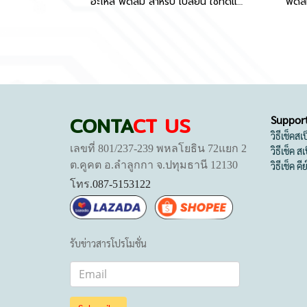
อะไหล่ พัดลม สำหรับ เปลี่ยน ใช้ทดแทน TUF Gaming F16 FX607JV FX607JU FX607VU A16 FA607PI FA607NU CPU+GPU 12V 1A 4PIN
CONTA
CT US
Suppor
วิธีเช็คส
เลขที่ 801/237-239 พหลโยธิน 72แยก 2
วิธีเช็ค 
ต.คูคต อ.ลำลูกกา จ.ปทุมธานี 12130
วิธีเช็ค คี
โทร.
087-5153122
รับข่าวสารโปรโมชั่น