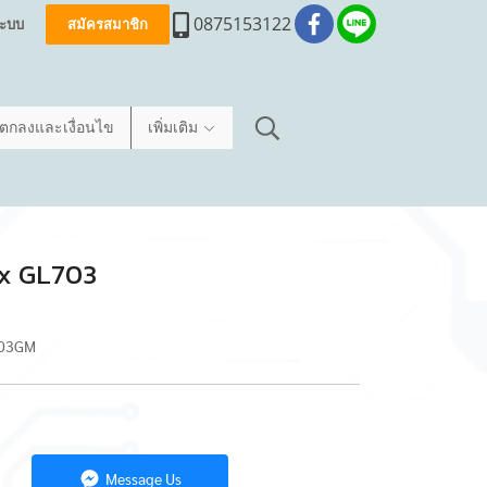
0875153122
่ระบบ
สมัครสมาชิก
อตกลงและเงื่อนไข
เพิ่มเติม
ix GL703
703GM
Message Us