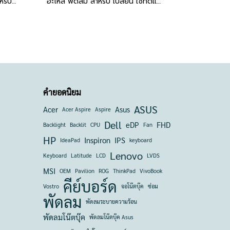
อะไหล่ พัดลมระบายความร้อน สำหรับรุ่น ROG Zephyrus Duo 15 GX550 GX550LXS GX550LWS GPU+CPU 4PIN 12V
อะไหล่ พัดลม สำหรับ เปลี่ยน ใช้ทดแทน Vivobook 16 M1605Y Vivobook 15 OLED X1505ZA CPU 5V 4PIN
คำยอดนิยม
ASUS
Acer
Asus
Acer Aspire
Aspire
Dell
eDP
FHD
Backlight
Backlit
CPU
Fan
HP
Inspiron
IPS
IdeaPad
keyboard
Lenovo
Keyboard
Latitude
LCD
LVDS
MSI
OEM
Pavilion
ROG
ThinkPad
VivoBook
คีย์บอร์ด
Vostro
จอโน๊ตบุ๊ค
ซ่อม
พัดลม
พัดลมระบายความร้อน
พัดลมโน๊ตบุ๊ค
พัดลมโน๊ตบุ๊ค Asus