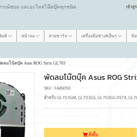
ปกรณ์ซ่อม และอะไหล่โน๊ตบุ๊คทุกชนิด
เข้าสู
พิมพ์
หน้าจอ
สายชาร์จ
เครื่องมือช่าง&อื่นๆ
ข้
ัดลมโน๊ตบุ๊ค Asus ROG Strix GL703
พัดลมโน๊ตบุ๊ค Asus ROG Str
SKU : FAAS050
สำหรับ GL703GM, GL703GS, GL703GS-DS74, GL
สั่งซื้อ