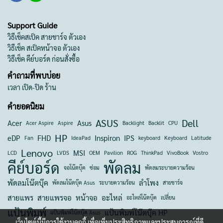
Support Guide
วิธีเช็คสเป็ค สายชาร์จ ตัวเอง
วิธีเช็ค สเป็คหน้าจอ ตัวเอง
วิธีเช็ค คีย์บอร์ด ก่อนสั่งซื้อ
คำถามที่พบบ่อย
เวลา เปิด-ปิด ร้าน
คำยอดนิยม
ASUS
Dell
Acer
Asus
Acer Aspire
Aspire
Backlight
Backlit
CPU
HP
eDP
FHD
Inspiron
IPS
Fan
IdeaPad
keyboard
Keyboard
Latitude
Lenovo
MSI
LCD
LVDS
OEM
Pavilion
ROG
ThinkPad
VivoBook
Vostro
คีย์บอร์ด
พัดลม
จอโน๊ตบุ๊ค
ซ่อม
พัดลมระบายความร้อน
พัดลมโน๊ตบุ๊ค
ลำโพง
พัดลมโน๊ตบุ๊ค Asus
ระบายความร้อน
สายชาร์จ
สายแพร
สายแพรจอ
หน้าจอ
อะไหล่
อะไหล่โน๊ตบุ๊ค
เปลี่ยน
แป้นพิมพ์
แป้นพิมพ์โน๊ตบุ๊ค HP
แป้นพิมพ์โน๊ตบุ๊ค Asus
เว็บไซต์นี้มีการใช้งานคุกกี้ เพื่อเพิ่มประสิทธิภาพและประสบการณ์ที่ดี