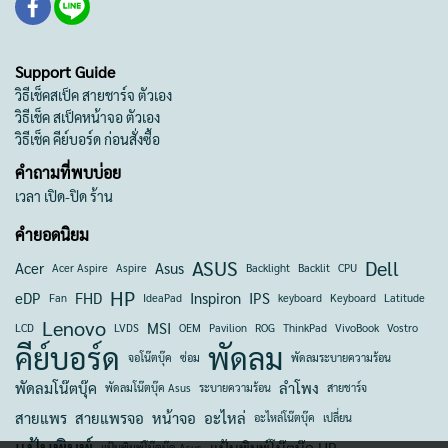
Support Guide
วิธีเช็คสเป็ค สายชาร์จ ตัวเอง
วิธีเช็ค สเป็คหน้าจอ ตัวเอง
วิธีเช็ค คีย์บอร์ด ก่อนสั่งซื้อ
คำถามที่พบบ่อย
เวลา เปิด-ปิด ร้าน
คำยอดนิยม
ASUS
Dell
Acer
Asus
Acer Aspire
Aspire
Backlight
Backlit
CPU
HP
eDP
FHD
Inspiron
IPS
Fan
IdeaPad
keyboard
Keyboard
Latitude
Lenovo
MSI
LCD
LVDS
OEM
Pavilion
ROG
ThinkPad
VivoBook
Vostro
คีย์บอร์ด
พัดลม
จอโน๊ตบุ๊ค
ซ่อม
พัดลมระบายความร้อน
พัดลมโน๊ตบุ๊ค
ลำโพง
พัดลมโน๊ตบุ๊ค Asus
ระบายความร้อน
สายชาร์จ
สายแพร
สายแพรจอ
หน้าจอ
อะไหล่
อะไหล่โน๊ตบุ๊ค
เปลี่ยน
แป้นพิมพ์โน๊ตบุ๊ค HP
แป้นพิมพ์โน๊ตบุ๊ค Asus