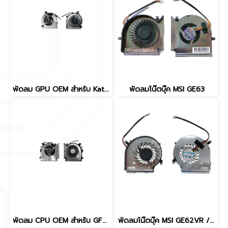
พัดลม GPU OEM สำหรับ Katana GF66 GF76 Pulse GL66 GL76 Sword 15 17 Crosshair 15 17 รหัส N460 N459 N477 4 Pin 5V 0.5A MS-1581
พัดลมโน๊ตบุ๊ค MSI GE63
พัดลม CPU OEM สำหรับ GF63 8RC 8RD 9SC 10SC 11UC GF65 Modern 15 MS-16R1 MS-16R2 5V 0.5A 4 PIN
พัดลมโน๊ตบุ๊ค MSI GE62VR / GP62MVR / GL62M / MS-16JB 4-Pin PAAD06015SL อะไหล่ OEM คุณภาพสูง