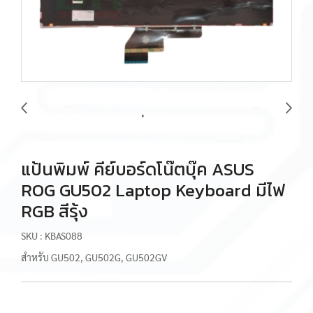
แป้นพิมพ์ คีย์บอร์ดโน๊ตบุ๊ค ASUS
ROG GU502 Laptop Keyboard มีไฟ
RGB สีรุ้ง
SKU : KBAS088
สำหรับ GU502, GU502G, GU502GV