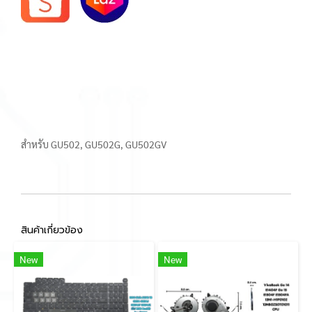
สำหรับ GU502, GU502G, GU502GV
สินค้าเกี่ยวข้อง
New
New