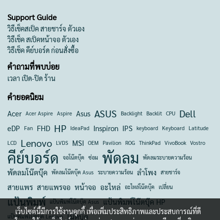
Support Guide
วิธีเช็คสเป็ค สายชาร์จ ตัวเอง
วิธีเช็ค สเป็คหน้าจอ ตัวเอง
วิธีเช็ค คีย์บอร์ด ก่อนสั่งซื้อ
คำถามที่พบบ่อย
เวลา เปิด-ปิด ร้าน
คำยอดนิยม
ASUS
Dell
Acer
Asus
Acer Aspire
Aspire
Backlight
Backlit
CPU
HP
eDP
FHD
Inspiron
IPS
Fan
IdeaPad
keyboard
Keyboard
Latitude
Lenovo
MSI
LCD
LVDS
OEM
Pavilion
ROG
ThinkPad
VivoBook
Vostro
คีย์บอร์ด
พัดลม
จอโน๊ตบุ๊ค
ซ่อม
พัดลมระบายความร้อน
พัดลมโน๊ตบุ๊ค
ลำโพง
พัดลมโน๊ตบุ๊ค Asus
ระบายความร้อน
สายชาร์จ
สายแพร
สายแพรจอ
หน้าจอ
อะไหล่
อะไหล่โน๊ตบุ๊ค
เปลี่ยน
แป้นพิมพ์
แป้นพิมพ์โน๊ตบุ๊ค HP
แป้นพิมพ์โน๊ตบุ๊ค Asus
เว็บไซต์นี้มีการใช้งานคุกกี้ เพื่อเพิ่มประสิทธิภาพและประสบการณ์ที่ดี
โน๊ตบุ๊ค
แป้นพิมพ์โน๊ตบุ๊ค Lenovo