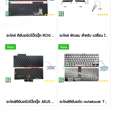
อะไหล่ คีย์บอร์ดโน๊ตบุ๊ค ROG Strix SCAR 18 (ปี 2024) ตรงรุ่น G834 / G834J / G834JY / G834JZ มีไฟ Per-Key RGB Backlit
อะไหล่ พัดลม สำหรับ เปลี่ยน ใช้ทดแทน VivoBook Go 14 E1404F Go 15 E1504F E1504FA 13N1-H1P0102 13NB0ZS0T01011 CPU 5V 4PIN
New
New
อะไหล่คีย์บอร์ดโน๊ตบุ๊ค ASUS ROG Zephyrus G14 (GA402 Series) มีไฟ RGB/Backlight ตรงรุ่น
อะไหล่คีย์บอร์ด notebook TP301U แป้นสีเงิน (Silver) ตรงรุ่น เกรดคุณภาพ