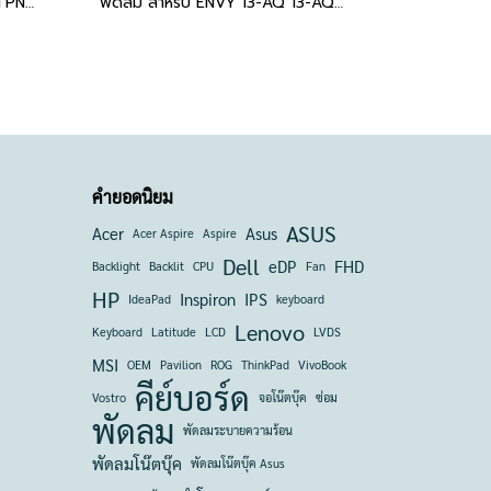
พัดลม HP Victus 16-E, 16-D, TPN-Q263, TPN-Q264 (XRF75C08-20L21C+XRF75C08-20L22C) อะไหล่ OEM คุณภาพสูง CPU+GPU 80W M75725-001 M75727-001 DH NOTEBOOK
พัดลม สำหรับ ENVY 13-AQ 13-AQ0000 13-AQ1000 CPU Fan 5V 0.5A 4 PIN L52873-001 XRDF541105FCOT
คำยอดนิยม
ASUS
Acer
Asus
Acer Aspire
Aspire
Dell
eDP
FHD
Backlight
Backlit
CPU
Fan
HP
Inspiron
IPS
IdeaPad
keyboard
Lenovo
Keyboard
Latitude
LCD
LVDS
MSI
OEM
Pavilion
ROG
ThinkPad
VivoBook
คีย์บอร์ด
Vostro
จอโน๊ตบุ๊ค
ซ่อม
พัดลม
พัดลมระบายความร้อน
พัดลมโน๊ตบุ๊ค
พัดลมโน๊ตบุ๊ค Asus