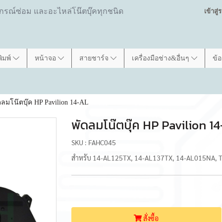
ปกรณ์ซ่อม และอะไหล่โน๊ตบุ๊คทุกชนิด
เข้าสู
พิมพ์
หน้าจอ
สายชาร์จ
เครื่องมือช่าง&อื่นๆ
ข้
ดลมโน๊ตบุ๊ค HP Pavilion 14-AL
พัดลมโน๊ตบุ๊ค HP Pavilion 1
SKU : FAHC045
สำหรับ 14-AL125TX, 14-AL137TX, 14-AL015NA,
สั่งซื้อ