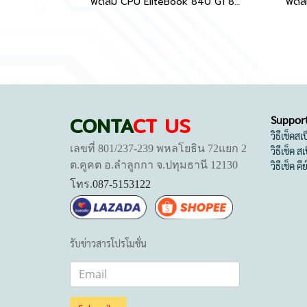
พัดลม CPU EliteBook 840 G1 840 G2 850 G1 850 G2 ZBook 14 G1 G2 5V 4-Pin 730792-001
CONTA
CT US
Suppor
วิธีเช็คส
เลขที่ 801/237-239 พหลโยธิน 72แยก 2
วิธีเช็ค 
ต.คูคต อ.ลำลูกกา จ.ปทุมธานี 12130
วิธีเช็ค คี
โทร.
087-5153122
รับข่าวสารโปรโมชั่น