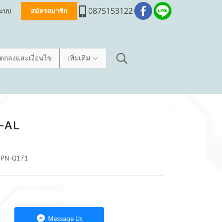
0875153122
่ระบบ
สมัครสมาชิก
อตกลงและเงื่อนไข
เพิ่มเติม
4-AL
 TPN-Q171
Message Us