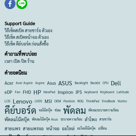
Support Guide
วิธีเช็คสเป็ค สายชาร์จ ตัวเอง
วิธีเช็ค สเป็คหน้าจอ ตัวเอง
วิธีเช็ค คีย์บอร์ด ก่อนสั่งซื้อ
คำถามที่พบบ่อย
เวลา เปิด-ปิด ร้าน
คำยอดนิยม
ASUS
Dell
Acer
Asus
Acer Aspire
Aspire
Backlight
Backlit
CPU
HP
eDP
FHD
Inspiron
IPS
Fan
IdeaPad
keyboard
Keyboard
Latitude
Lenovo
MSI
LCD
LVDS
OEM
Pavilion
ROG
ThinkPad
VivoBook
Vostro
คีย์บอร์ด
พัดลม
จอโน๊ตบุ๊ค
ซ่อม
พัดลมระบายความร้อน
พัดลมโน๊ตบุ๊ค
ลำโพง
พัดลมโน๊ตบุ๊ค Asus
ระบายความร้อน
สายชาร์จ
สายแพร
สายแพรจอ
หน้าจอ
อะไหล่
อะไหล่โน๊ตบุ๊ค
เปลี่ยน