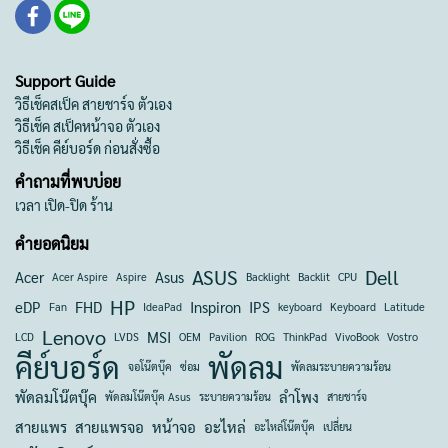
Support Guide
วิธีเช็คสเป็ค สายชาร์จ ตัวเอง
วิธีเช็ค สเป็คหน้าจอ ตัวเอง
วิธีเช็ค คีย์บอร์ด ก่อนสั่งซื้อ
คำถามที่พบบ่อย
เวลา เปิด-ปิด ร้าน
คำยอดนิยม
ASUS
Dell
Acer
Asus
Acer Aspire
Aspire
Backlight
Backlit
CPU
HP
eDP
FHD
Inspiron
IPS
Fan
IdeaPad
keyboard
Keyboard
Latitude
Lenovo
MSI
LCD
LVDS
OEM
Pavilion
ROG
ThinkPad
VivoBook
Vostro
คีย์บอร์ด
พัดลม
จอโน๊ตบุ๊ค
ซ่อม
พัดลมระบายความร้อน
พัดลมโน๊ตบุ๊ค
ลำโพง
พัดลมโน๊ตบุ๊ค Asus
ระบายความร้อน
สายชาร์จ
สายแพร
สายแพรจอ
หน้าจอ
อะไหล่
อะไหล่โน๊ตบุ๊ค
เปลี่ยน