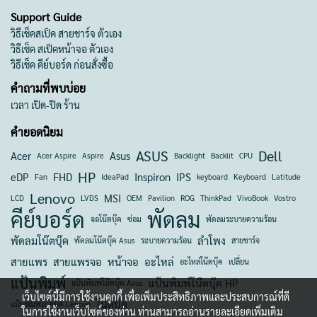
Support Guide
วิธีเช็คสเป็ค สายชาร์จ ตัวเอง
วิธีเช็ค สเป็คหน้าจอ ตัวเอง
วิธีเช็ค คีย์บอร์ด ก่อนสั่งซื้อ
คำถามที่พบบ่อย
เวลา เปิด-ปิด ร้าน
คำยอดนิยม
ASUS
Dell
Acer
Asus
Acer Aspire
Aspire
Backlight
Backlit
CPU
HP
eDP
FHD
Inspiron
IPS
Fan
IdeaPad
keyboard
Keyboard
Latitude
Lenovo
MSI
LCD
LVDS
OEM
Pavilion
ROG
ThinkPad
VivoBook
Vostro
คีย์บอร์ด
พัดลม
จอโน๊ตบุ๊ค
ซ่อม
พัดลมระบายความร้อน
พัดลมโน๊ตบุ๊ค
ลำโพง
พัดลมโน๊ตบุ๊ค Asus
ระบายความร้อน
สายชาร์จ
สายแพร
สายแพรจอ
หน้าจอ
อะไหล่
อะไหล่โน๊ตบุ๊ค
เปลี่ยน
แป้นพิมพ์
แป้นพิมพ์โน๊ตบุ๊ค HP
แป้นพิมพ์โน๊ตบุ๊ค Asus
เว็บไซต์นี้มีการใช้งานคุกกี้ เพื่อเพิ่มประสิทธิภาพและประสบการณ์ที่ดี
โน๊ตบุ๊ค
แป้นพิมพ์โน๊ตบุ๊ค Lenovo
ในการใช้งานเว็บไซต์ของท่าน ท่านสามารถอ่านรายละเอียดเพิ่มเติม